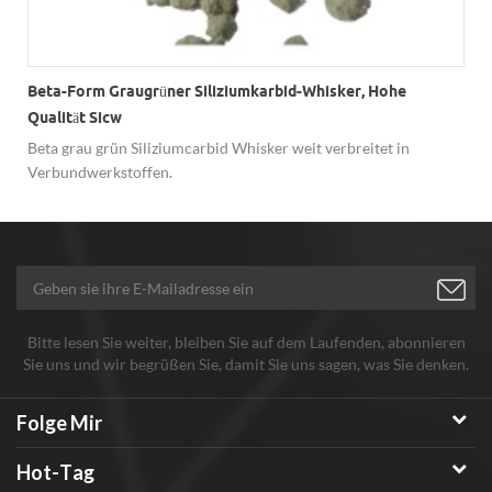
Beta-Form Graugrüner Siliziumkarbid-Whisker, Hohe
Qualität Sicw
.
Beta grau grün Siliziumcarbid Whisker weit verbreitet in
Verbundwerkstoffen.
Bitte lesen Sie weiter, bleiben Sie auf dem Laufenden, abonnieren
Sie uns und wir begrüßen Sie, damit Sie uns sagen, was Sie denken.
Folge Mir
Hot-Tag