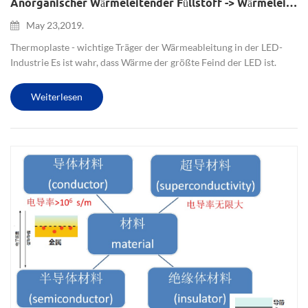
Anorganischer Wärmeleitender Füllstoff -> Wärmeleitende Kunststoffe -> Geführte Wärmeableitung
May 23,2019.
Thermoplaste - wichtige Träger der Wärmeableitung in der LED-
Industrie Es ist wahr, dass Wärme der größte Feind der LED ist.
Theoretisch beträgt die gesamte elektrooptische
Umwandlungseffizienz der LED ungefähr 54% (eine ideale
Weiterlesen
Schätzung) führen zu e...