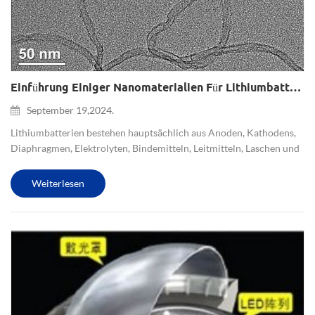
Einführung Einiger Nanomaterialien Für Lithiumbatterien
September 19,2024.
Lithiumbatterien bestehen hauptsächlich aus Anoden, Kathodens,
Diaphragmen, Elektrolyten, Bindemitteln, Leitmitteln, Laschen und
Verpackungsmaterialien. AKnotenmaterialien Materialien auf
Siliziumbasis: hauptsächlich Nanosilizium(Si) und Siliziumoxid...
Weiterlesen