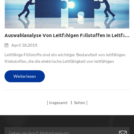
Auswahlanalyse Von Leitfähigen Füllstoffen In Leitfähigen Klebstoffen
April 18,2019.
Leitfähige Füllstoffe sind ein wichtiger Bestandteil von leitfähigen
Klebstoffen, die die elektrische Leitfähigkeit von leitfähigen
Klebstoffen verbessern. Am häufigsten werden nichtmetallische
Werkstoffe, metallische Werkstoffe und Metalloxide verwe...
Weiterlesen
insgesamt
1
Seiten