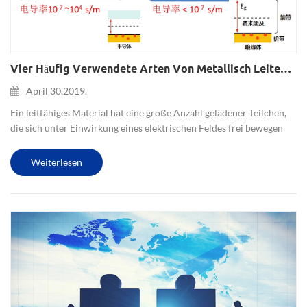
Vier Häufig Verwendete Arten Von Metallisch Leitenden Pulvern
April 30,2019.
Ein leitfähiges Material hat eine große Anzahl geladener Teilchen,
die sich unter Einwirkung eines elektrischen Feldes frei bewegen
können und daher Strom gut leiten können, einschließlich
Leitermaterialien und supraleitenden Materialien. 1. reines S...
Weiterlesen