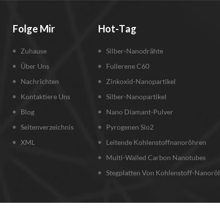
Folge Mir
Hot-Tag
Zuhause
Silber-Nanodrähte
Über Uns
Fullerene C60
Nachrichten
Zinkoxid-Nanopartikel
Kontaktiere Uns
Silber-Nanopartikel
Blog
Nano Diamant-Pulver
Seitenverzeichnis
Pyrogenen Sio2
XML
Leitende Kohlenstoffnanoröhren
Multi-Walled Carbon Nanotubes
Stegplatten Von Kohlenstoff-Nanorö