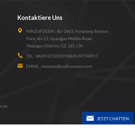
Kontaktiere Uns
HINZUFÜGEN :
B1-1603, Yunsheng Science
Park, No.11, Guangpu Middle Road,
Huangpu District, GZ, GD, CN
TEL :
8620-87226359,8620-87748917
EMAIL :
hwnano@xuzhounano.com
hren
JETZT CHATTEN