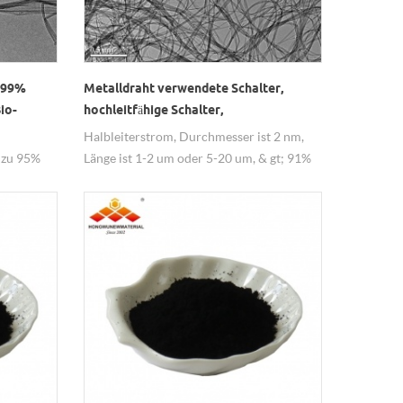
 99%
Metalldraht verwendete Schalter,
io-
hochleitfähige Schalter,
Halbleiterschalter
Halbleiterstrom, Durchmesser ist 2 nm,
s zu 95%
Länge ist 1-2 um oder 5-20 um, & gt; 91%
Reinheit, weit verbreitet in Metalldraht
verwendet.