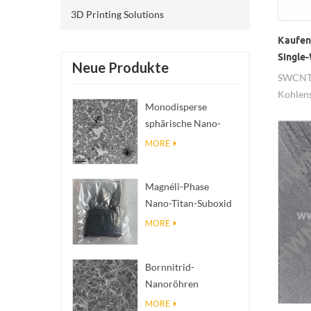
3D Printing Solutions
Kaufen
Single
Neue Produkte
SWCNTs
Kohlen
Monodisperse
ausgeze
sphärische Nano-
Feldemi
SiO₂ wässrige
Adsorp
MORE
Dispersion/Kolloid
Eigensc
verschi
Magnéli-Phase
verwen
Nano-Titan-Suboxid
Kohlen
Ti₄O₇ Pulver
MORE
untersc
Bornnitrid-
Nanoröhren
(BNNTs): Füllstoffe
MORE