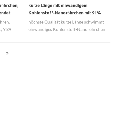
röhrchen,
kurze Länge mit einwandigem
endet
Kohlenstoff-Nanoröhrchen mit 91%
Reinheit
hren,
höchste Qualität kurze Länge schwimmt
gt; 95%
einwandiges Kohlenstoff-Nanoröhrchen
n
mit 91% Reinheit.
rden.