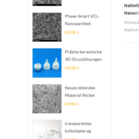
zur Wärmeableitung
Nahinf
mit hoher
Nanorö
Phase-Smart VO₂-
Wärmeleitfähigkeit
Nachw
Verkau
Nanopartikel:
Nahinfr
Intelligente
MORE
fluores
thermische Reaktion,
guter D
nach Maß entwickelt
Präzise keramische
Hongwu 
3D-Drucklösungen
verwandeln
MORE
unmögliche
Strukturen in Realität
Neues leitendes
Material Nickel
Nanodres Ninws
MORE
transparentes
kolloidales ag
antibakterielles