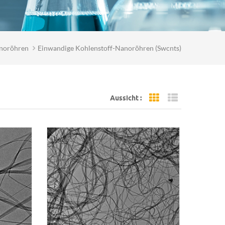
anoröhren
Einwandige Kohlenstoff-Nanoröhren (swcnts)
Aussicht :
Grid View
List View