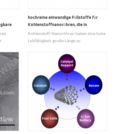
hochreine einwandige Füllstoffe für
agbare
Kohlenstoffnanoröhren, die in
leitfähiger Tinte verwendet werden
ren
Kohlenstoff-Nanoröhren haben eine hohe
r
Leitfähigkeit, große Länge zu
t werden,
Durchmesser-Verhältnis, als leitfähiger
Füllstoff ist es sehr einfach, die
en Filme
Einrichtung eines leitfähigen Pfades zu
he
erreichen, ist ein idealer leitfähiger
re
Tintenfüllstoff.
ter
rändert