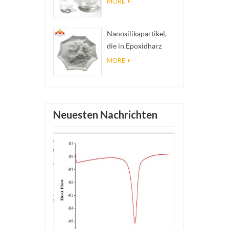
MORE
Nanosilberkolloid
Nanosilikapartikel,
die in Epoxidharz
verwendet werden,
MORE
superhydrophobe
Beschichtung aus
Nanosilikapulver
Neuesten Nachrichten