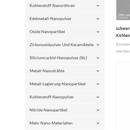
Kohlenstoff-Nanoröhren
Edelmetall-Nanopulver
schwar
Oxide Nanopartikel
Kohlen
transpa
Einwan
Zirkonoxidpulver Und Keramikteile
verwen
werden 
Siliciumcarbid-Nanopulver (sic)
leitfäh
Metall-Nanodrähte
Metall-Legierung-Nanopartikel
Kohlenstoff-Nanopulver
Nitride Nanopartikel
Mehr Nano-Materialien