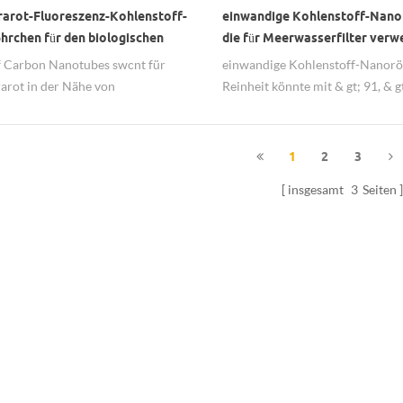
rarot-Fluoreszenz-Kohlenstoff-
einwandige Kohlenstoff-Nano
hrchen für den biologischen
die für Meerwasserfilter verw
eis
werden
f Carbon Nanotubes swcnt für
einwandige Kohlenstoff-Nanorö
arot in der Nähe von
Reinheit könnte mit & gt; 91, & 
zierenden optischen Sensoren mit
oder & gt; 99%, weit verbreitet i
ispersion und hoher Qualität von
Meerwasserfilter verwendet we
International Group Ltd.
1
2
3
insgesamt
3
Seiten