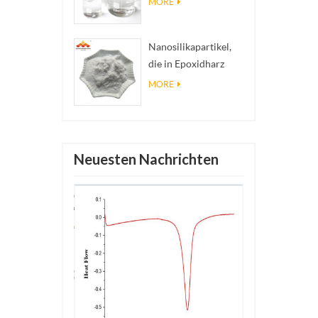
MORE
Nanosilberkolloid
Nanosilikapartikel,
die in Epoxidharz
verwendet werden,
MORE
superhydrophobe
Beschichtung aus
Nanosilikapulver
Neuesten Nachrichten