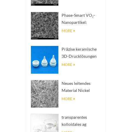
zur Wärmeableitung
mit hoher
Phase-Smart VO₂-
Wärmeleitfähigkeit
Nanopartikel:
Intelligente
MORE
thermische Reaktion,
nach Maß entwickelt
Präzise keramische
3D-Drucklösungen
verwandeln
MORE
unmögliche
Strukturen in Realität
Neues leitendes
Material Nickel
Nanodres Ninws
MORE
transparentes
kolloidales ag
antibakterielles