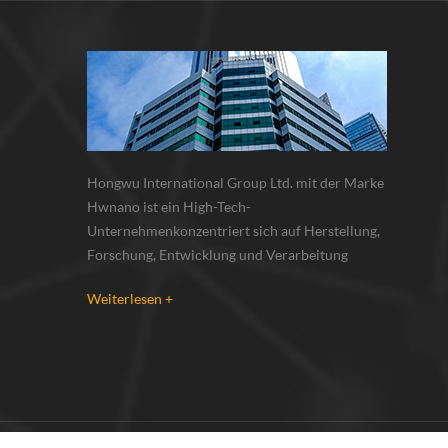
Hongwu International Group Ltd. mit der Marke
Hwnano ist ein High-Tech-
Unternehmenkonzentriert sich auf Herstellung,
Forschung, Entwicklung und Verarbeitung
vonNanopartikel, Nanopulver, Mikronpulver.
Weiterlesen +
Wir haben unsere eigenen Nano-
Pulverproduktionsbasis und r & d zentrum in
xuzhou, jiangsu, vor allem lieferung Silber-
Nanopartikel , Kupfer-Nanopa...