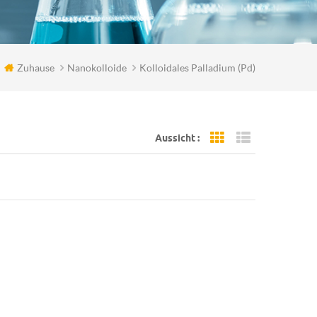
Zuhause
Nanokolloide
Kolloidales Palladium (pd)
Aussicht :
Grid View
List View