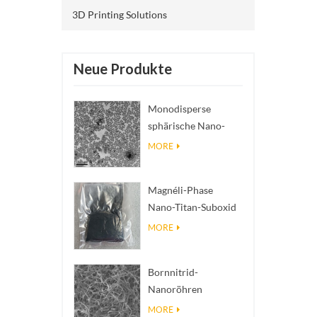
3D Printing Solutions
Neue Produkte
Monodisperse
sphärische Nano-
SiO₂ wässrige
MORE
Dispersion/Kolloid
Magnéli-Phase
Nano-Titan-Suboxid
Ti₄O₇ Pulver
MORE
Bornnitrid-
Nanoröhren
(BNNTs): Füllstoffe
MORE