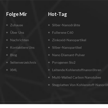
Folge Mir
Hot-Tag
Zuhause
Silber-Nanodrähte
Über Uns
Fullerene C60
Nachrichten
Zinkoxid-Nanopartikel
Kontaktiere Uns
Silber-Nanopartikel
Blog
Nano Diamant-Pulver
Seitenverzeichnis
Pyrogenen Sio2
XML
Leitende Kohlenstoffnanoröhren
Multi-Walled Carbon Nanotubes
Stegplatten Von Kohlenstoff-Nanorö