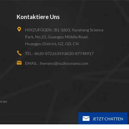
Kontaktiere Uns
HINZUFÜGEN :
B1-1603, Yunsheng Science
Park, No.11, Guangpu Middle Road,
Huangpu District, GZ, GD, CN
TEL :
8620-87226359,8620-87748917
EMAIL :
hwnano@xuzhounano.com
hren
JETZT CHATTEN