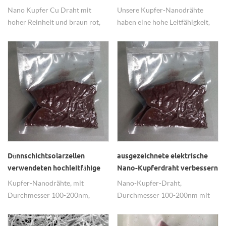
Nanodrähte CuNWs
Nano Kupfer Cu Draht mit
Unsere Kupfer-Nanodrähte
hoher Reinheit und braun rot,
haben eine hohe Leitfähigkeit,
hauptsächlich in leitenden
eine gute Dispergierung und
verwendet.
eine hohe katalytische Aktivität,
die in transparenten leitfähigen
Materialien weit verbreitet ist.
Dünnschichtsolarzellen
ausgezeichnete elektrische
verwendeten hochleitfähige
Nano-Kupferdraht verbessern
Kupfer-Nanodrähte cunws
die Leistung von Solarzellen
Kupfer-Nanodrähte, mit
Nano-Kupfer-Draht,
Durchmesser 100-200nm,
Durchmesser 100-200nm mit
Länge & gt; 5um, hoch leitfähig,
Länge & gt; 5um, hat
gut dispergiert, weit verbreitet
ausgezeichnete elektrische