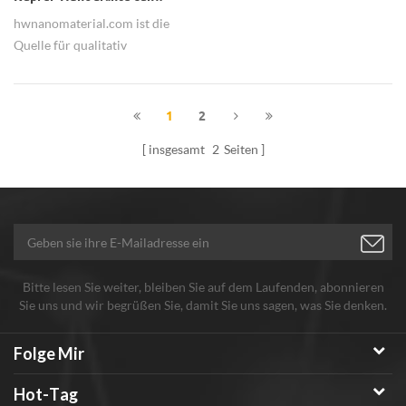
hwnanomaterial.com ist die
Quelle für qualitativ
hochwertige und
kostengünstige Kupfer-
Nanodrähte - cunw.
1
2
insgesamt
2
Seiten
Bitte lesen Sie weiter, bleiben Sie auf dem Laufenden, abonnieren
Sie uns und wir begrüßen Sie, damit Sie uns sagen, was Sie denken.
Folge Mir
Hot-Tag