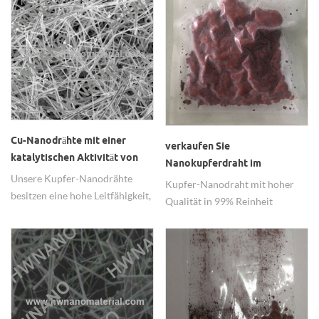
in Dünnschicht-Solarzellen.
Leistung.
Cu-Nanodrähte mit einer
verkaufen Sie
katalytischen Aktivität von
Nanokupferdraht im
50-100 nm
Unsere Kupfer-Nanodrähte
Porzellanlieferanten
Kupfer-Nanodraht mit hoher
besitzen eine hohe Leitfähigkeit,
Qualität in 99% Reinheit
eine gute dispergierte und hohe
verkaufen auf der ganzen Welt
katalytische Aktivität, die in
und bekam viele gute
transparenten leitfähigen
Rückmeldungen.
Materialien weit verbreitet ist.