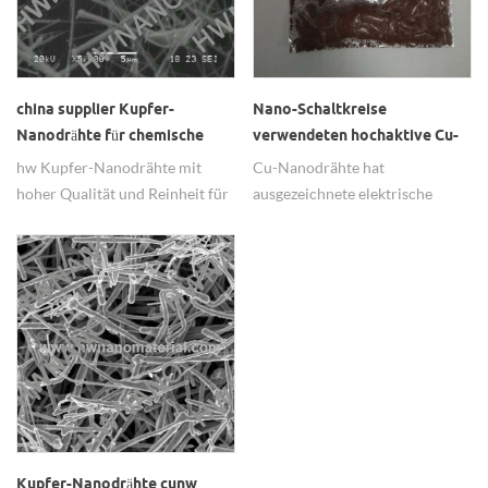
china supplier Kupfer-
Nano-Schaltkreise
Nanodrähte für chemische
verwendeten hochaktive Cu-
Katalysatoren
Nanodrähte
hw Kupfer-Nanodrähte mit
Cu-Nanodrähte hat
hoher Qualität und Reinheit für
ausgezeichnete elektrische
chemische Katalysatoren.
Eigenschaften, kann verwendet
werden produzieren Nano-
Schaltkreise.
Kupfer-Nanodrähte cunw