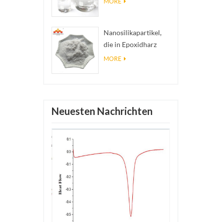
MORE
Nanosilberkolloid
Nanosilikapartikel,
die in Epoxidharz
verwendet werden,
MORE
superhydrophobe
Beschichtung aus
Nanosilikapulver
Neuesten Nachrichten