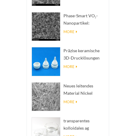
zur Wärmeableitung
mit hoher
Phase-Smart VO₂-
Wärmeleitfähigkeit
Nanopartikel:
Intelligente
MORE
thermische Reaktion,
nach Maß entwickelt
Präzise keramische
3D-Drucklösungen
verwandeln
MORE
unmögliche
Strukturen in Realität
Neues leitendes
Material Nickel
Nanodres Ninws
MORE
transparentes
kolloidales ag
antibakterielles