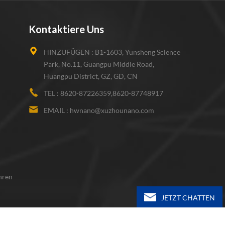
Kontaktiere Uns
HINZUFÜGEN :
B1-1603, Yunsheng Science
Park, No.11, Guangpu Middle Road,
Huangpu District, GZ, GD, CN
TEL :
8620-87226359,8620-87748917
EMAIL :
hwnano@xuzhounano.com
hren
JETZT CHATTEN