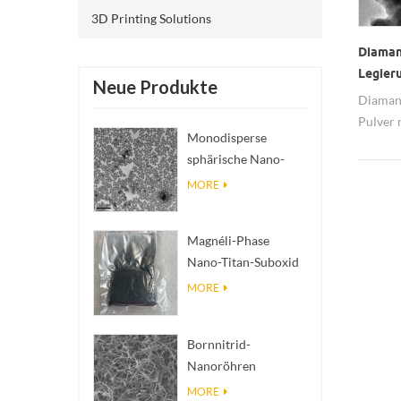
3D Printing Solutions
Diaman
Legier
Neue Produkte
Diaman
Pulver 
Monodisperse
sphärische Nano-
SiO₂ wässrige
MORE
Dispersion/Kolloid
Magnéli-Phase
Nano-Titan-Suboxid
Ti₄O₇ Pulver
MORE
Bornnitrid-
Nanoröhren
(BNNTs): Füllstoffe
MORE