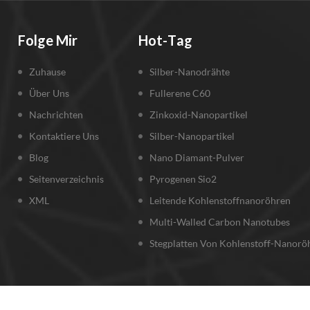
Folge Mir
Hot-Tag
Zuhause
Silber-Nanodrähte
Über Uns
Fullerene C60
Nachrichten
Zinkoxid-Nanopartikel
Kontaktiere Uns
Silber-Nanopartikel
Blog
Nano Diamant-Pulver
Seitenverzeichnis
Pyrogenen Sio2
XML
Leitende Kohlenstoffnanoröhren
Multi-Walled Carbon Nanotubes
Stegplatten Von Kohlenstoff-Nanorö