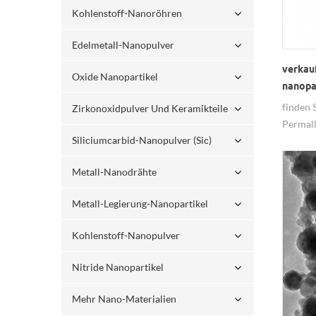
Kohlenstoff-Nanoröhren
Edelmetall-Nanopulver
verkau
Oxide Nanopartikel
nanopa
finden 
Zirkonoxidpulver Und Keramikteile
Permall
Siliciumcarbid-Nanopulver (sic)
Legier
Interna
Metall-Nanodrähte
profess
Nanopar
Metall-Legierung-Nanopartikel
Kohlenstoff-Nanopulver
Nitride Nanopartikel
Mehr Nano-Materialien