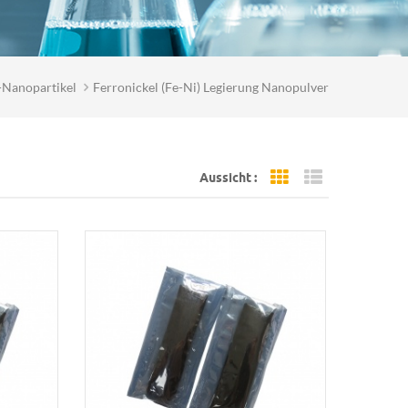
-Nanopartikel
Ferronickel (Fe-Ni) Legierung Nanopulver
Aussicht :
Grid View
List View