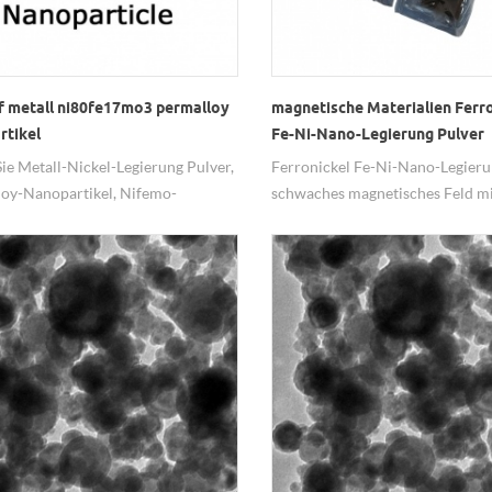
f metall ni80fe17mo3 permalloy
magnetische Materialien Ferr
rtikel
Fe-Ni-Nano-Legierung Pulver
Sie Metall-Nickel-Legierung Pulver,
Ferronickel Fe-Ni-Nano-Legierun
oy-Nanopartikel, Nifemo-
schwaches magnetisches Feld mi
ung Naopowder von Hongwu
Permeabilität und niedriger Koer
tional Group Ltd. Wir sind ein
in niederfrequenten weichmagn
ioneller Anbieter von
Materialien
tikeln.