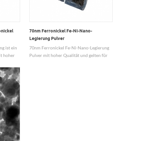
onickel
70nm Ferronickel Fe-Ni-Nano-
Legierung Pulver
g ist ein
70nm Ferronickel Fe-Ni-Nano-Legierung
t hoher
Pulver mit hoher Qualität und gelten für
zitivkraft
diemagnetische Materialien.
etischen