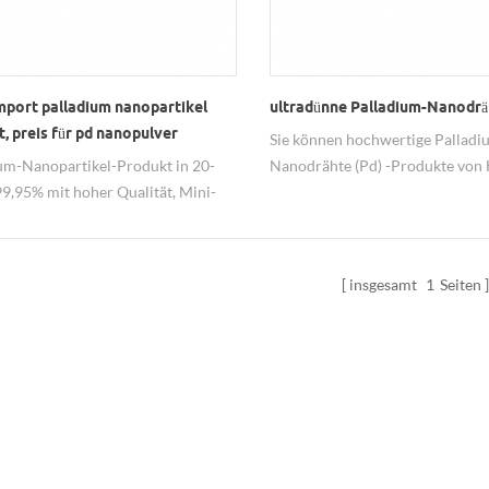
mport palladium nanopartikel
ultradünne Palladium-Nanodrä
, preis für pd nanopulver
Sie können hochwertige Palladi
um-Nanopartikel-Produkt in 20-
Nanodrähte (Pd) -Produkte von
9,95% mit hoher Qualität, Mini-
Nanometall-Nanodraht Lieferan
ist 15g.
kaufen
insgesamt
1
Seiten