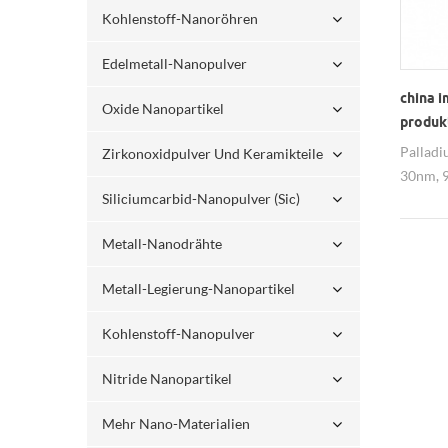
Kohlenstoff-Nanoröhren
Edelmetall-Nanopulver
china i
Oxide Nanopartikel
produkt
Palladi
Zirkonoxidpulver Und Keramikteile
30nm, 9
Siliciumcarbid-Nanopulver (sic)
Auftrag 
Metall-Nanodrähte
Metall-Legierung-Nanopartikel
Kohlenstoff-Nanopulver
Nitride Nanopartikel
Mehr Nano-Materialien