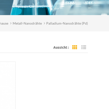
hause
Metall-Nanodrähte
Palladium-Nanodrähte (pd)
Aussicht :
Grid View
List View