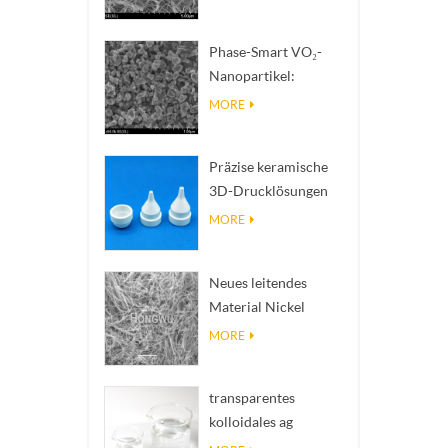
zur Wärmeableitung
mit hoher
Phase-Smart VO₂-
Wärmeleitfähigkeit
Nanopartikel:
Intelligente
MORE
thermische Reaktion,
nach Maß entwickelt
Präzise keramische
3D-Drucklösungen
verwandeln
MORE
unmögliche
Strukturen in Realität
Neues leitendes
Material Nickel
Nanodres Ninws
MORE
transparentes
kolloidales ag
antibakterielles