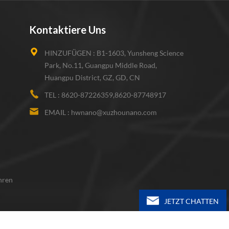
Kontaktiere Uns
HINZUFÜGEN :
B1-1603, Yunsheng Science
Park, No.11, Guangpu Middle Road,
Huangpu District, GZ, GD, CN
TEL :
8620-87226359,8620-87748917
EMAIL :
hwnano@xuzhounano.com
hren
JETZT CHATTEN