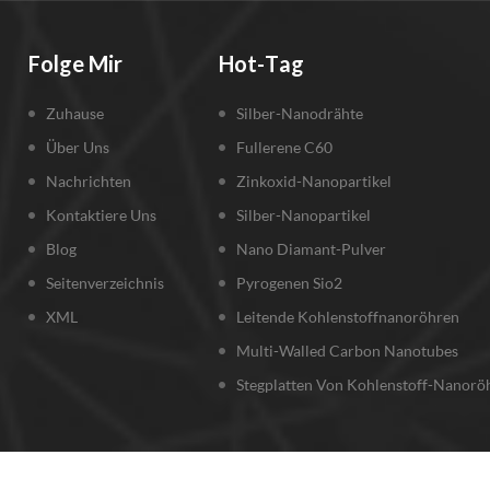
Folge Mir
Hot-Tag
Zuhause
Silber-Nanodrähte
Über Uns
Fullerene C60
Nachrichten
Zinkoxid-Nanopartikel
Kontaktiere Uns
Silber-Nanopartikel
Blog
Nano Diamant-Pulver
Seitenverzeichnis
Pyrogenen Sio2
XML
Leitende Kohlenstoffnanoröhren
Multi-Walled Carbon Nanotubes
Stegplatten Von Kohlenstoff-Nanorö