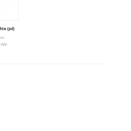
hte (pd)
um-
 HW-
ten