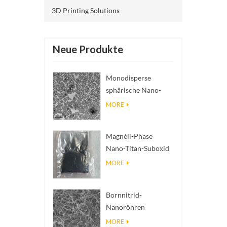
3D Printing Solutions
Neue Produkte
Monodisperse
sphärische Nano-
SiO₂ wässrige
MORE
Dispersion/Kolloid
Magnéli-Phase
Nano-Titan-Suboxid
Ti₄O₇ Pulver
MORE
Bornnitrid-
Nanoröhren
(BNNTs): Füllstoffe
MORE