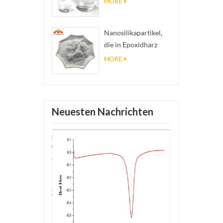
MORE
Nanosilberkolloid
Nanosilikapartikel,
die in Epoxidharz
verwendet werden,
MORE
superhydrophobe
Beschichtung aus
Nanosilikapulver
Neuesten Nachrichten