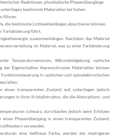
hemischer Reaktionen, physikalische Phasenübergänge
unterliegen bestimmte Materialien bei hohen
n führen.
e, die bestimmte Lichtwellenlängen absorbieren können.
er Farbänderung führt.
ähigkeitsenergie zusammenhängen. Nachdem das Material
peraturverteilung im Material, was zu einer Farbänderung
nter Temperatursensoren, Wärmebildgebung, optische
g der Eigenschaften thermochromer Materialien können
 Funktionssteuerung in optischen und optoelektronischen
erialien:
en einen transparenten Zustand auf, unterliegen jedoch
ngen in ihrer Kristallstruktur, die die Absorptions- und
Temperaturen schwarz, durchlaufen jedoch beim Erhitzen
r einen Phasenübergang in einen transparenten Zustand.
rollfenstern verwendet.
raturen eine tiefblaue Farbe, werden bei niedrigeren