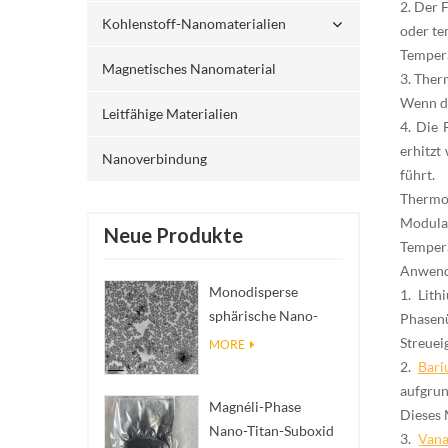
2. Der 
Kohlenstoff-Nanomaterialien
oder te
Tempera
Magnetisches Nanomaterial
3. Ther
Wenn da
Leitfähige Materialien
4. Die 
erhitzt
Nanoverbindung
führt.
Thermo
Modula
Neue Produkte
Tempera
Anwend
Monodisperse
1. Lith
sphärische Nano-
Phasenü
SiO₂ wässrige
Streuei
MORE
Dispersion/Kolloid
2.
Bari
aufgrun
Magnéli-Phase
Dieses 
Nano-Titan-Suboxid
3.
Van