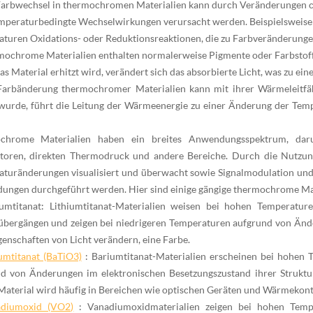
Farbwechsel in thermochromen Materialien kann durch Veränderungen c
mperaturbedingte Wechselwirkungen verursacht werden. Beispielsweise 
turen Oxidations- oder Reduktionsreaktionen, die zu Farbveränderunge
mochrome Materialien enthalten normalerweise Pigmente oder Farbstoff
s Material erhitzt wird, verändert sich das absorbierte Licht, was zu ein
Farbänderung thermochromer Materialien kann mit ihrer Wärmeleitf
 wurde, führt die Leitung der Wärmeenergie zu einer Änderung der Tem
chrome Materialien haben ein breites Anwendungsspektrum, daru
toren,
direkten
Thermodruck und andere Bereiche. Durch die Nutzun
turänderungen visualisiert und überwacht sowie Signalmodulation und
ungen durchgeführt werden. Hier sind
einige gängige
thermochrome Mat
iumtitanat: Lithiumtitanat-Materialien weisen bei hohen Temperatur
bergängen und zeigen bei niedrigeren Temperaturen aufgrund von Änderu
genschaften von Licht verändern, eine Farbe.
umtitanat (BaTiO3)
: Bariumtitanat-Materialien erscheinen bei hohen 
d von Änderungen im elektronischen Besetzungszustand ihrer Struktu
Material wird häufig in Bereichen wie optischen Geräten und Wärmekont
adiumoxid (VO2)
: Vanadiumoxidmaterialien zeigen bei hohen Tempe