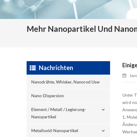
Mehr Nanopartikel Und Nanom
Einig
Nachrichten
Jan
Nanodrähte, Whisker, Nanorod Usw
Unter T
Nano-Dispersion
wird no
Element / Metall / Legierung-
Anwendu
Nanopartikel
1. Mole
Änderun
Metalloxid-Nanopartikel
Wechsel