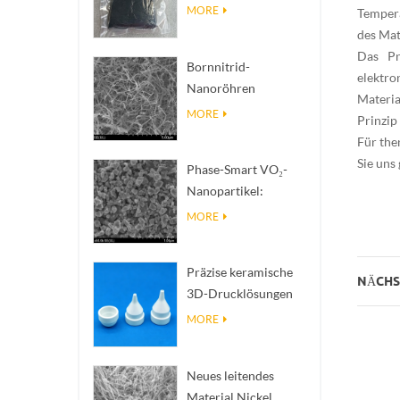
Ti₄O₇ Pulver
MORE
Tempera
des Mat
Das Pr
Bornnitrid-
elektro
Nanoröhren
Materia
(BNNTs): Füllstoffe
MORE
Prinzip
zur Wärmeableitung
Für
the
mit hoher
Sie uns
Phase-Smart VO₂-
Wärmeleitfähigkeit
Nanopartikel:
Intelligente
MORE
thermische Reaktion,
nach Maß entwickelt
Präzise keramische
NÄCHST
3D-Drucklösungen
verwandeln
MORE
unmögliche
Strukturen in Realität
Neues leitendes
Material Nickel