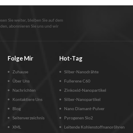
lesen Sie weiter, bleiben Sie auf dem
den, abonnieren Sie uns und wir
en Sie, damit Sie uns sagen, was Sie
n.
Folge Mir
Hot-Tag
Zuhause
Silber-Nanodrähte
Über Uns
Fullerene C60
Nachrichten
Zinkoxid-Nanopartikel
Kontaktiere Uns
Silber-Nanopartikel
Blog
Nano Diamant-Pulver
Seitenverzeichnis
Pyrogenen Sio2
XML
Leitende Kohlenstoffnanoröhren