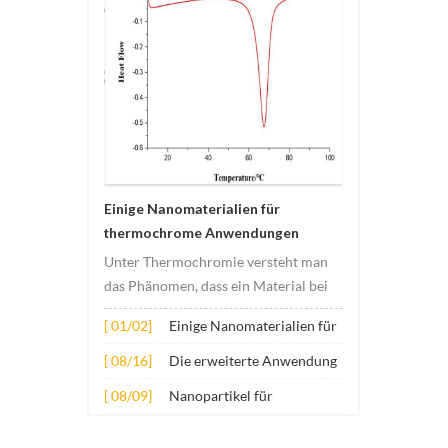
Einige Nanomaterialien für
thermochrome Anwendungen
Unter Thermochromie versteht man
das Phänomen, dass ein Material bei
Temperaturänderungen seine Farbe
[ 01/02]
Einige Nanomaterialien für
ändert. Diese Veränderung wird
thermochrome
normalerweise durch Veränderungen
[ 08/16]
Die erweiterte Anwendung
Anwendungen
in der elektronischen oder
mehrerer Nanomaterialien
[ 08/09]
Nanopartikel für
molekularen Struktur des Materials
in Beton
Verschleißschutz-
verursacht. Sein Anwe...
Schmierstoffadditive