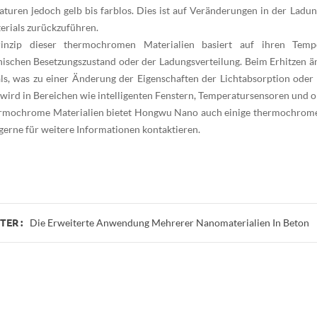
turen jedoch gelb bis farblos. Dies ist auf Veränderungen in der Ladu
erials zurückzuführen.
inzip dieser thermochromen Materialien basiert auf ihren Tempera
nischen Besetzungszustand oder der Ladungsverteilung. Beim Erhitzen än
ls, was zu einer Änderung der Eigenschaften der Lichtabsorption oder
 wird in Bereichen wie intelligenten Fenstern, Temperatursensoren und o
rmochrome Materialien
bietet Hongwu Nano auch einige
thermochrom
 gerne für weitere Informationen kontaktieren.
Die Erweiterte Anwendung Mehrerer Nanomaterialien In Beton
ER :