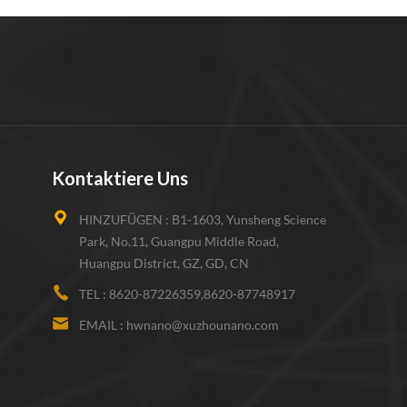
Kontaktiere Uns
HINZUFÜGEN :
B1-1603, Yunsheng Science
Park, No.11, Guangpu Middle Road,
Huangpu District, GZ, GD, CN
TEL :
8620-87226359,8620-87748917
EMAIL :
hwnano@xuzhounano.com