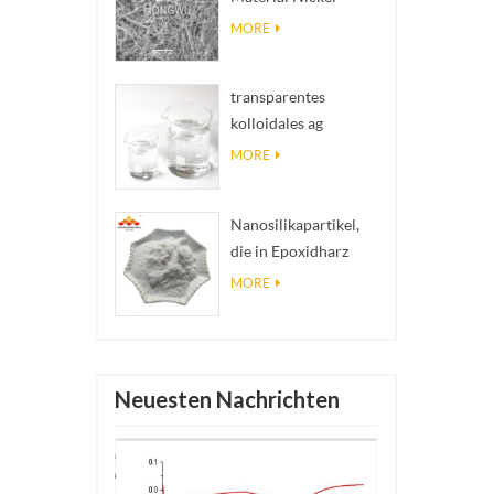
Nanodres Ninws
MORE
transparentes
kolloidales ag
antibakterielles
MORE
Nanosilberkolloid
Nanosilikapartikel,
die in Epoxidharz
verwendet werden,
MORE
superhydrophobe
Beschichtung aus
Nanosilikapulver
Neuesten Nachrichten