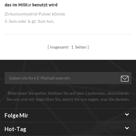
das im Militär benutzt wird
Zirkoniumhydrid-Pulver könnte
1-3um oder & gt; 3um tun,
Reinheit ist 99,3-99,5%, weit
verbreitet im Militär verwendet.
insgesamt
1
Seiten
Bitte lesen Sie weiter, bleiben Sie auf dem Laufenden, abonnieren
Sie uns und wir begrüßen Sie, damit Sie uns sagen, was Sie denken.
Folge Mir
Hot-Tag