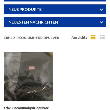
NEUE PRODUKTE
NEUESTEN NACHRICHTEN
Aussicht :
ZRH2 ZIRKONIUMHYDRIDPULVER
Grid Vi
Li
zrh2 Zirconiumhydridpulver,