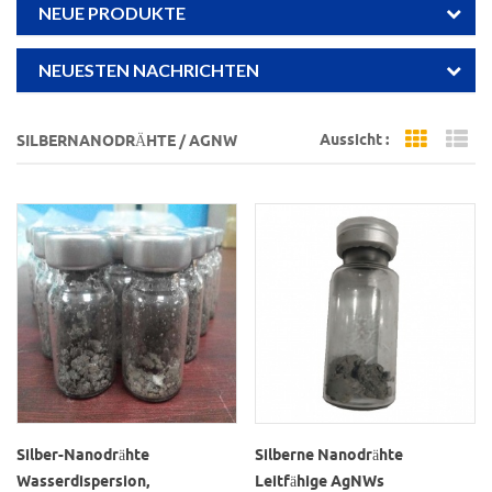
NEUE PRODUKTE
NEUESTEN NACHRICHTEN
Aussicht :
SILBERNANODRÄHTE / AGNW
Grid Vi
Li
Silber-Nanodrähte
Silberne Nanodrähte
Wasserdispersion,
Leitfähige AgNWs