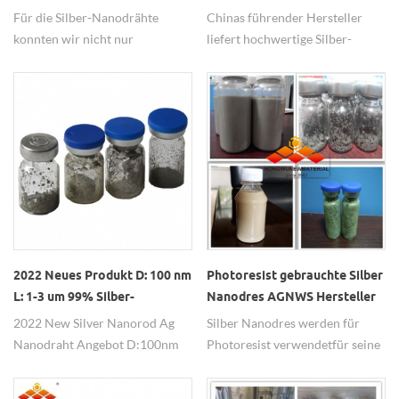
hochleitfähiger Ag-Nanodraht
Durchmesser ＜30nm
Für die Silber-Nanodrähte
Chinas führender Hersteller
Neupreis
konnten wir nicht nur
liefert hochwertige Silber-
Pulverform liefern, sondern
Nanodrähte, D＜30nm, L＞
auch in Dispersion liefern,
20um, Dispersionen können
Lösungsmittel könnte es je nach
angepasst werden. AgNW kann
Kundenwunsch tun.
für leitfähige, antibakterielle
usw. angewendet werden. Jeder
Bedarf ist auf Anfrage
willkommen.
2022 Neues Produkt D: 100 nm
Photoresist gebrauchte Silber
L: 1-3 um 99% Silber-
Nanodres AGNWS Hersteller
Nanodraht / Ag-
2022 New Silver Nanorod Ag
Silber Nanodres werden für
Nanostäbchen
Nanodraht Angebot D:100nm
Photoresist verwendetfür seine
L:1-3um 99% Direktangebot ab
guten Eigenschaften. AGNWS
Werk, gute und stabile Qualität
Zeigen Sie gute Flexibilität,