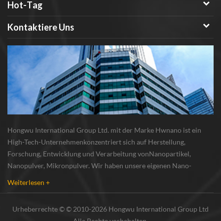
konstanter Temperatur, die die
Hot-Tag
Effizienz des Motors verbessern
können. Für weitere
Kontaktiere Uns
Informationen zu zro2-
Nanopartikeln wenden Sie sich
bitte frei an uns.
Hongwu International Group Ltd. mit der Marke Hwnano ist ein
High-Tech-Unternehmenkonzentriert sich auf Herstellung,
Forschung, Entwicklung und Verarbeitung vonNanopartikel,
Nanopulver, Mikronpulver. Wir haben unsere eigenen Nano-
Pulverproduktionsbasis und r & d zentrum in xuzhou, jiangsu, vor
Weiterlesen +
allem lieferung Silber-Nanopartikel , Kupfer-Nanopa...
Urheberrechte © © 2010-2026 Hongwu International Group Ltd
Alle Rechte vorbehalten.