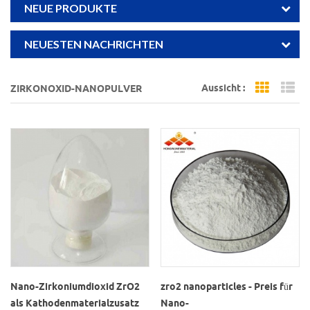
NEUE PRODUKTE
NEUESTEN NACHRICHTEN
Aussicht :
ZIRKONOXID-NANOPULVER
Grid Vi
Li
Nano-Zirkoniumdioxid ZrO2
zro2 nanoparticles - Preis für
als Kathodenmaterialzusatz
Nano-