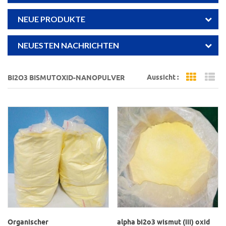
NEUE PRODUKTE
NEUESTEN NACHRICHTEN
Aussicht :
BI2O3 BISMUTOXID-NANOPULVER
Grid Vi
Li
Organischer
alpha bi2o3 wismut (iii) oxid