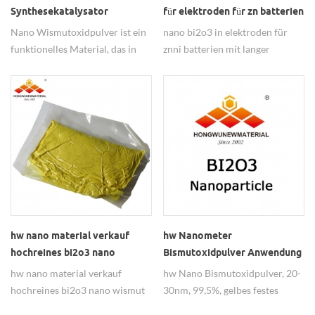
Synthesekatalysator
für elektroden für zn batterien
Verwendetes Nano-
Nano Wismutoxidpulver ist ein
nano bi2o3 in elektroden für
Bismutoxid-Pulver Bi2O3
funktionelles Material, das in
znni batterien mit langer
organischen
lebensdauer. als elektronisches
Synthesekatalysatoren,
funktionelles pulverdotiertes
Keramik, Piezoresistoren usw.
Material Nano Alpha-Bi2o3-
weit verbreitet ist. Bi2O3-
Wismut (iii) -oxid ist weit
Nanopartikel sind für 30-50 nm
verbreitet bei der Herstellung
mit 99,5 % Reinheit erhältlich.
von empfindlichen Bauteilen,
dielektrischen Keramik
elektronischen Bauteilen.
hw nano material verkauf
hw Nanometer
hochreines bi2o3 nano
Bismutoxidpulver Anwendung
wismutoxid
hw nano material verkauf
hw Nano Bismutoxidpulver, 20-
hochreines bi2o3 nano wismut
30nm, 99,5%, gelbes festes
oxid für Verwendung von
Pulver Nanometer Wismutoxid