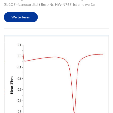
(Sb2O3)-Nanopartikel ( Best.-Nr. HW-N763) ist eine weiße
Farbverbindung mit hohem Schmelzpunkt und thermischer
Stabilität, wodurch sie für Hochtemperatur-Herstellungsprozesse
Weiterlesen
geeignet ist. ...