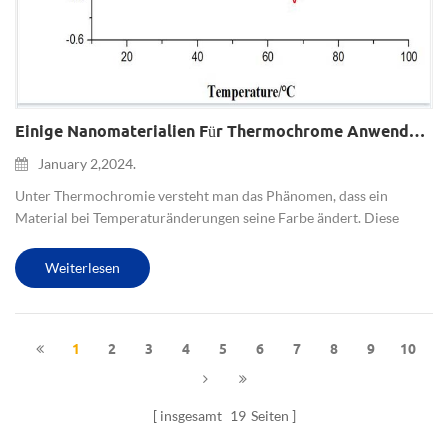
Einige Nanomaterialien Für Thermochrome Anwendungen
January 2,2024.
Unter Thermochromie versteht man das Phänomen, dass ein
Material bei Temperaturänderungen seine Farbe ändert. Diese
Veränderung wird normalerweise durch Veränderungen in der
elektronischen oder molekularen Struktur des Materials
Weiterlesen
verursacht. Sein Anwe...
1
2
3
4
5
6
7
8
9
10
insgesamt
19
Seiten