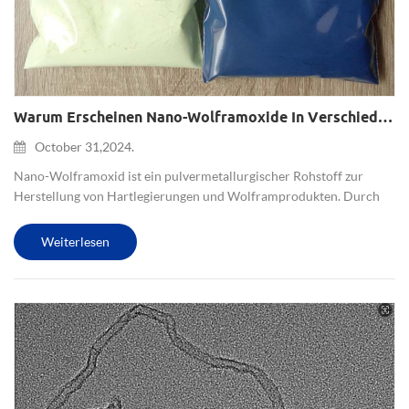
Warum Erscheinen Nano-Wolframoxide In Verschiedenen Farben? (Gelb, Blau, Lila, Braun)
October 31,2024.
Nano-Wolframoxid ist ein pulvermetallurgischer Rohstoff zur
Herstellung von Hartlegierungen und Wolframprodukten. Durch
Pulvermetallurgie werden Hartmetalllegierungen aus
Wolframcarbid, superharte Formen, Wolframstäbe,
Weiterlesen
Wolframdrähte usw. hergestellt....