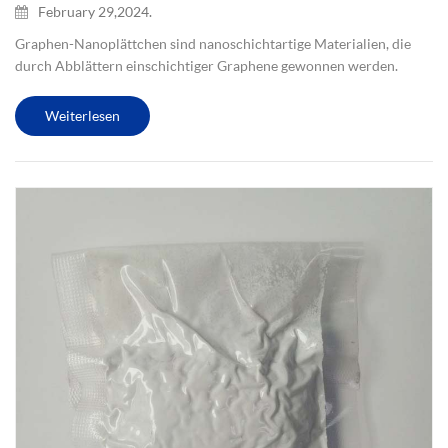
February 29,2024.
Graphen-Nanoplättchen sind nanoschichtartige Materialien, die
durch Abblättern einschichtiger Graphene gewonnen werden.
Graphen ist eine zweidimensionale Gitterstruktur aus
Kohlenstoffatomen, die einzigartige elektrische, optische und
Weiterlesen
mechanische Eig...