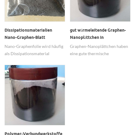
Dissipationsmaterialien
gut wärmeleitende Graphen-
Nano-Graphen-Blatt
Nanoplättchen in
Kunststoffen
Nano-Graphenfolie wird häufig
Graphen-Nanoplättchen haben
als Dissipationsmaterial
eine gute thermische
verwendet.
Leitfähigkeit, die in
Kunststoffen weit verbreitet ist.
Polymer-Verbundwerkstoffe