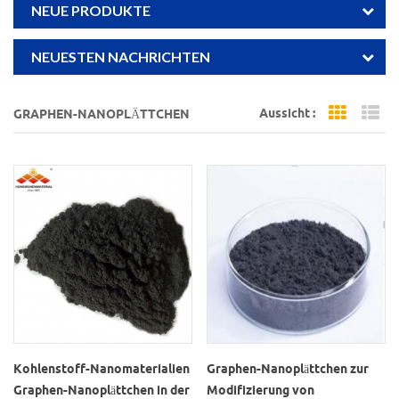
NEUE PRODUKTE
NEUESTEN NACHRICHTEN
Aussicht :
GRAPHEN-NANOPLÄTTCHEN
Grid Vi
Li
Kohlenstoff-Nanomaterialien
Graphen-Nanoplättchen zur
Graphen-Nanoplättchen in der
Modifizierung von