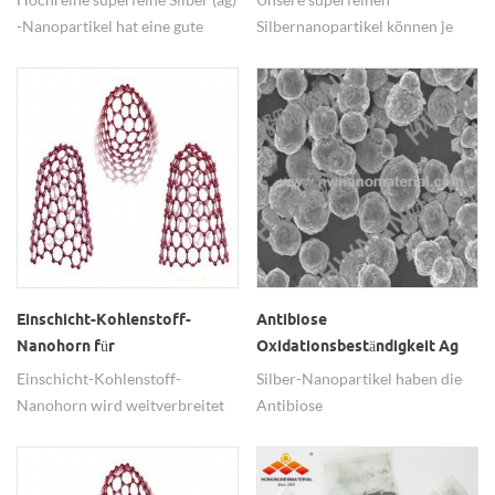
-Nanopartikel hat eine gute
Silbernanopartikel können je
antibakterielle Leistung.
nach Bedarf mit PVC oder
Ölsäure beschichtet werden.
Einschicht-Kohlenstoff-
Antibiose
Nanohorn für
Oxidationsbeständigkeit Ag
Katalysatorträger, Einschicht-
Silber-Nanopartikel
Einschicht-Kohlenstoff-
Silber-Nanopartikel haben die
Kohlenstoff-Nanohorn Preis
Nanohorn wird weitverbreitet
Antibiose
als Katalysatorträger und
Oxidationsbeständigkeit und die
Arzneimittelträger verwendet.
gute elektrische Leitfähigkeit,
hohe Plastizitätseigenschaften.