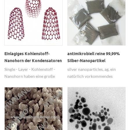
Einlagiges Kohlenstoff-
antimikrobiell reine 99,99%
Nanohorn der Kondensatoren
Silber-Nanopartikel
Single - Layer - Kohlenstoff -
silver nanoparticles, ag, ein
Nanohorn haben eine große
natürlich vorkommendes
Oberfläche, hohe Leitfähigkeit,
Element, ist ungiftig,
große Kapazität, vor allem in
hypoallergen, reichert sich im
Kondensatoren und als eine
Körper nicht an, um Schaden
sichere Drogenträger, etc.
anzurichten.