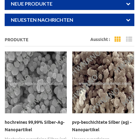
NEUE PRODUKTE
NEUESTEN NACHRICHTEN
Aussicht :
PRODUKTE
Grid Vi
Li
hochreines 99,99% Silber-Ag-
pvp-beschichtete Silber (ag) -
Nanopartikel
Nanopartikel
Hochreine superfeine Silber (ag)
Unsere superfeinen