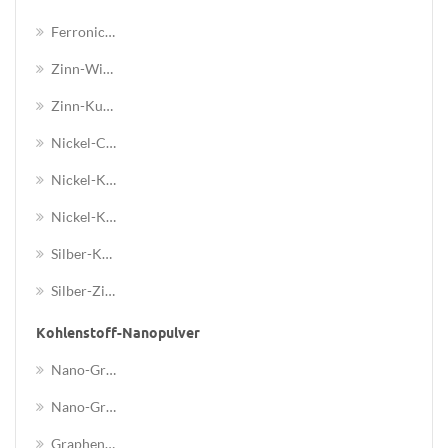
Ferronickel (Fe-Ni) Legierung Nanopulver
Zinn-Wismut (Sn-Bi) -Legierungsnanopulver
Zinn-Kupfer (Sn-Cu) -Legierungsnanopowde
Nickel-Chrom (Ni-Cr) Legierung Nanopulver
Nickel-Kobalt (Ni-Co) -Legierung Nanopulver
Nickel-Kupfer (Ni-Cu) -Legierungsnanopulver
Silber-Kupfer(ag-Cu)-Legierungs-Nanopulver
Silber-Zinn(ag-Sn)-Legierungs-Nanopulver
Kohlenstoff-Nanopulver
Nano-Graphen
Nano-Graphenoxid
Graphen-Nanoplättchen