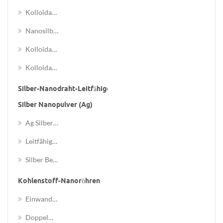
Kolloidales Gold (au)
Nanosilber Antibakterielle Dispersion
Kolloidales Platin (pt)
Kolloidales Palladium (pd)
Silber-Nanodraht-Leitfähige Tinte
Silber Nanopulver (ag)
Ag Silber-Nanopartikel / Nanopulver
Leitfähige Silberpulver
Silber Beschichtetes Kupferpulver
Kohlenstoff-Nanoröhren
Einwandige Kohlenstoff-Nanoröhren (swcnts)
Doppelwandige Kohlenstoff-Nanoröhren (dwcnts)