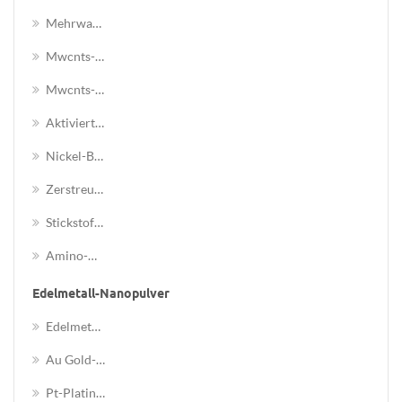
Mehrwandige Kohlenstoff-Nanoröhren (mwcnts)
Mwcnts-Cooh
Mwcnts-Oh
Aktiviert Mit Funktionalen Gruppen
Nickel-Beschichtete Münzen
Zerstreuung
Stickstoff-Dotierte Graphitisierungsmkturen
Amino-Modifizierte Kohlenstoff-Nanoröhren
Edelmetall-Nanopulver
Edelmetalloxid-Nanopartikel
Au Gold-Nanopartikel
Pt-Platin-Nanopartikel