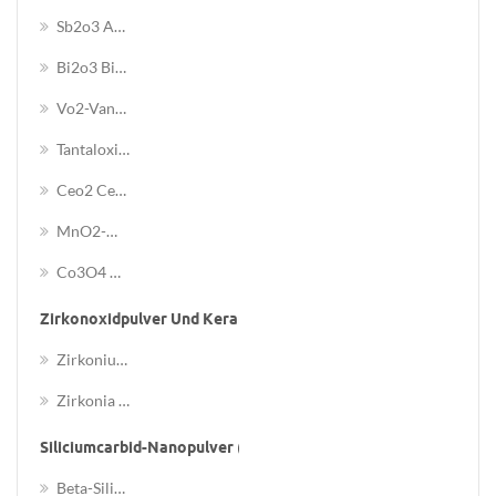
Sb2o3 Antimonoxid-Nanopulver
Bi2o3 Bismutoxid-Nanopulver
Vo2-Vanadiumdioxid-Nanopartikel
Tantaloxid-Nanopartikel
Ceo2 Ceroxid-Nanopulver
MnO2-Manganoxid-Nanopulver
Co3O4 Cobalt Oxide Nanopowder
Zirkonoxidpulver Und Keramikteile
Zirkoniumdioxid-Pulver
Zirkonia Keramikteile
Siliciumcarbid-Nanopulver (sic)
Beta-Siliziumkarbid-Whisker / Nanodraht / Faser