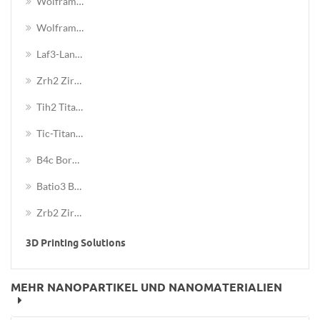
Wolframcarbid (wc) -Legierung Nanopulver
Wolframcarbid-Kobalt (WC-Co) -Legierungsnanopulver
Laf3-Lanthantrifluorid-Nanopulver
Zrh2 Zirkoniumhydridpulver
Tih2 Titanium Hydrid Pulver
Tic-Titancarbid-Nanopulver
B4c Borcarbid-Nanopulver
Batio3 Bariumtitanat Nanopulver
Zrb2 Zirkoniumdiboridpulver
3D Printing Solutions
MEHR NANOPARTIKEL UND NANOMATERIALIEN