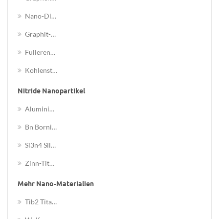
Nano-Diamant-Pulver
Graphit-Nanopulver
Fulleren-Nanopulver
Kohlenstoff-Nanohorn
Nitride Nanopartikel
Aluminiumnitrid-Nanopulver
Bn Bornitrid-Nanopulver
Si3n4 Siliziumnitridpulver
Zinn-Titannitrid-Nanopulver
Mehr Nano-Materialien
Tib2 Titandiboridpulver