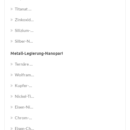
Titanat Nanoröhrchen
Zinkoxid (ZnO) -Nanodrähte
Silizium-Nanodrähte (Sehnen)
Silber-Nanodraht-Lösung
Metall-Legierung-Nanopartikel
Ternäre Legierung Nanopulver
Wolfram-Kupfer (W-Cu) -Legierungsnanopulver
Kupfer-Zink (Cu-Zn) -Legierung Nanopulver
Nickel-Titan (Ni-Ti) -Legierungsnanopulver
Eisen-Nickel-Kobalt (Fe-Ni-Co) -Legierungsnanopulver
Chrom-Nickel-Eisen (Cr-Ni-Fe) Legierung Nanopulver
Eisen-Chrom-Kobalt (Fe-Cr-Co) -Legierungs-Nanopulver