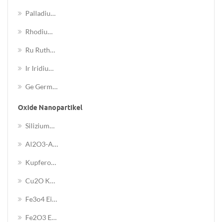
Palladium-Palladium-Nanopartikel
Rhodium-Nanopartikel
Ru Ruthenium-Nanopartikel
Ir Iridium-Nanopartikel
Ge Germanium-Nanopartikel
Oxide Nanopartikel
Siliziumdioxid-Nanopulver
Al2O3-Aluminiumoxid-Nanopulver
Kupferoxid-Nanopulver
Cu2O Kupferoxid Nanopulver
Fe3o4 Eisenoxid-Schwarz-Nanopulver
Fe2O3 Eisenoxidrot Nanopulver