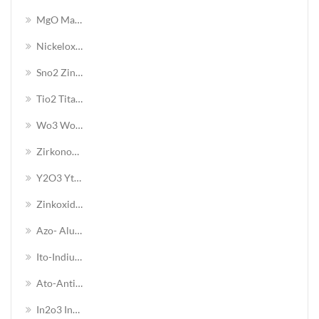
MgO Magnesiumoxid Nanopulver
Nickeloxid-Nanopulver
Sno2 Zinnoxid-Nanopulver
Tio2 Titanoxid-Nanopulver
Wo3 Wolframoxid-Nanopulver
Zirkonoxid-Nanopulver
Y2O3 Yttriumoxid Nanopulver
Zinkoxid-Nanopulver
Azo- Aluminium-Zinkoxid-Nanopulver
Ito-Indium-Zinnoxid-Nanopulver
Ato-Antimon-Zinnoxid-Nanopulver
In2o3 Indiumoxid-Nanopulver