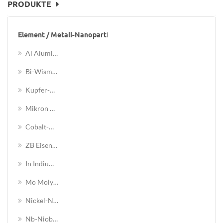
PRODUKTE
Element / Metall-Nanopartikel
Al Aluminium-Nanopartikel
Bi-Wismut-Nanopartikel
Kupfer-Nanopartikel
Mikron Kupferpulver
Cobalt-Nanopartikel
ZB Eisen-Nanopulver
In Indium-Nanopartikeln
Mo Molybdän Nanopartikel
Nickel-Nanopartikel
Nb-Niob-Nanopartikel