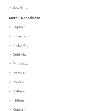
Beta-Siliciumcarbid-Nanopulver
Metall-Nanodrähte
Kupferne Nanodrähte / Cunw
Silbernanodrähte / Agnw
Nickel-Nanodrähte/neun
Gold-Nanodrähte / Aunw
Palladium-Nanodrähte (pd)
Platin-Nanodrähte (Pt)
Rhodium-Nanodrähte (rh)
Ruthenium-Nanodrähte (ru)
Iridium Nanodrähte (ir)
Kupfer-Nickel-Nanodrähte