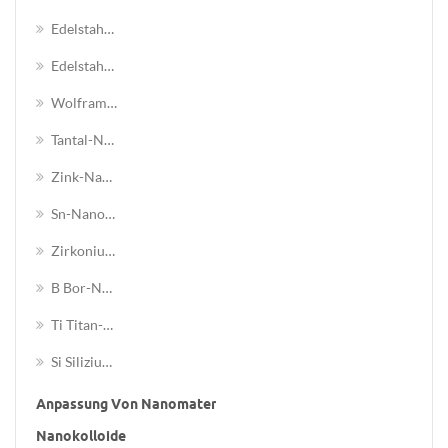
Edelstahl 316l Nanopartikel
Edelstahl 430 Nanopartikel
Wolfram-Nanopartikel
Tantal-Nanopulver
Zink-Nanopartikel
Sn-Nanopulver
Zirkoniumpulver
B Bor-Nanopulver
Ti Titan-Nanopartikel
Si Silizium-Nanopartikel
Anpassung Von Nanomaterialien
Nanokolloide