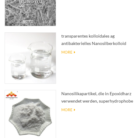
transparentes kolloidales ag
antibakterielles Nanosilberkolloid
MORE
Nanosilikapartikel, die in Epoxidharz
verwendet werden, superhydrophobe
Beschichtung aus Nanosilikapulver
MORE