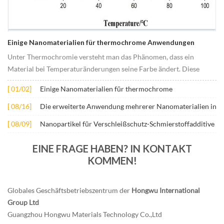
Einige Nanomaterialien für thermochrome Anwendungen
Unter Thermochromie versteht man das Phänomen, dass ein
Material bei Temperaturänderungen seine Farbe ändert. Diese
Veränderung wird normalerweise durch Veränderungen in der
[ 01/02]
Einige Nanomaterialien für thermochrome
elektronischen oder molekularen Struktur des Materials
Anwendungen
verursacht. Sein Anwe...
[ 08/16]
Die erweiterte Anwendung mehrerer Nanomaterialien in
Beton
[ 08/09]
Nanopartikel für Verschleißschutz-Schmierstoffadditive
EINE FRAGE HABEN? IN KONTAKT
KOMMEN!
Globales Geschäftsbetriebszentrum der
Hongwu International
Group Ltd
Guangzhou Hongwu Materials Technology Co.,Ltd