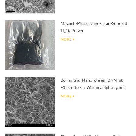
Magnéli-Phase Nano-Titan-Suboxid
Ti₄O₇ Pulver
MORE
Bornnitrid-Nanoröhren (BNNTs):
Füllstoffe zur Wärmeableitung mit
hoher Wärmeleitfähigkeit
MORE