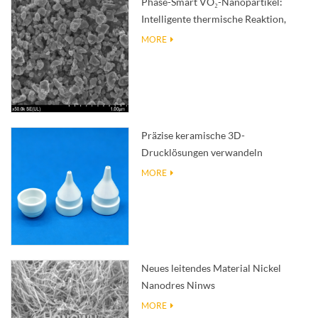
Phase-Smart VO₂-Nanopartikel:
Intelligente thermische Reaktion,
nach Maß entwickelt
MORE
Präzise keramische 3D-
Drucklösungen verwandeln
unmögliche Strukturen in Realität
MORE
Neues leitendes Material Nickel
Nanodres Ninws
MORE