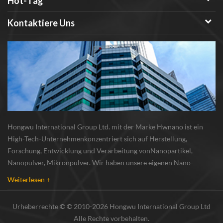
Hot-Tag
Kontaktiere Uns
Hongwu International Group Ltd. mit der Marke Hwnano ist ein
High-Tech-Unternehmenkonzentriert sich auf Herstellung,
Forschung, Entwicklung und Verarbeitung vonNanopartikel,
Nanopulver, Mikronpulver. Wir haben unsere eigenen Nano-
Pulverproduktionsbasis und r & d zentrum in xuzhou, jiangsu, vor
Weiterlesen +
allem lieferung Silber-Nanopartikel , Kupfer-Nanopa...
Urheberrechte © © 2010-2026 Hongwu International Group Ltd
Alle Rechte vorbehalten.