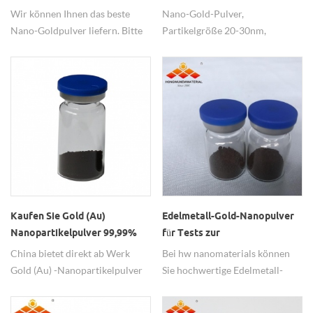
Nanopartikeln zum
Gesundheit, Nano-Gold-
Wir können Ihnen das beste
Nano-Gold-Pulver,
Beschichten
Pulver zum Verkauf
Nano-Goldpulver liefern. Bitte
Partikelgröße 20-30nm,
kontaktieren Sie uns, um zu
99,99%, ist von Vorteil für die
bestellen.
menschliche Gesundheit.
Kaufen Sie Gold (Au)
Edelmetall-Gold-Nanopulver
Nanopartikelpulver 99,99%
für Tests zur
hochrein
Lebensmittelsicherheit
China bietet direkt ab Werk
Bei hw nanomaterials können
Gold (Au) -Nanopartikelpulver
Sie hochwertige Edelmetall-
mit 99,99% hoher Reinheit, 20
Gold-Nanopulver / -
nm kleiner Größe, guter und
Nanopartikel für Tests zur