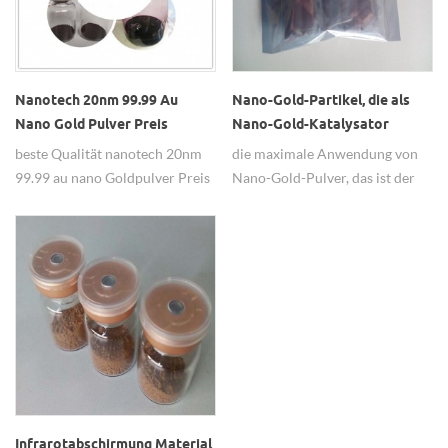
in Wasser dispergiert, um
stabile homogene Lösung zu
bilden, die Farbe ist weinrot,
anstatt das Gold. wässrige
Goldnanopartikel-Lösung hat
Nanotech 20nm 99.99 Au
Nano-Gold-Partikel, die als
die folgenden Eigenschaften: 1.
Nano Gold Pulver Preis
Nano-Gold-Katalysator
Aussehen: weinrote
verwendet werden
beste Qualität nanotech 20nm
die maximale Anwendung von
transparente Flüssigkeit. 2. die
99.99 au nano Goldpulver Preis
Nano-Gold-Pulver, das ist der
Teilchengröße von 20 nm. 3.
von Hwnano & nbsp; Lieferant.
Nano-Gold-Katalysator, 20-
ungiftig geschmacklos sicher
30nm, 99,95%.
und zuverlässig. 4. die
Konzentration kann
entsprechend den
Anforderungen konfiguriert
werden. 5. effiziente Katalyse,
Beseitigung von freien
Radikalen Wirkung,
antibakterielle Antioxidans
Fähigkeit. Goldnanopartikel
Infrarotabschirmung Material