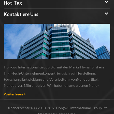
Hot-Tag
mit der hw nano brand ist ein
führendes Unternehmen im
Kontaktiere Uns
Bereich Nanomaterialien, das in
allen Bereichen des Geschäfts
tätig ist: Herstellung, Forschung
und Entwicklung, Verarbeitung,
Lieferung und Vermarktung von
Nanomaterialien. Wenn Sie
Fragen zur Preisgestaltung
haben, ein Angebot benötigen,
sich erkundigen möchten, ob
Hongwu International Group Ltd. mit der Marke Hwnano ist ein
Gold-Nanopartikel vorrätig ist
High-Tech-Unternehmenkonzentriert sich auf Herstellung,
oder sonstige Unterstützung bei
Forschung, Entwicklung und Verarbeitung vonNanopartikel,
der Bestellung benötigen, rufen
Nanopulver, Mikronpulver. Wir haben unsere eigenen Nano-
Sie uns bitte an oder senden Sie
Pulverproduktionsbasis und r & d zentrum in xuzhou, jiangsu, vor
Weiterlesen +
uns eine E-Mail an
allem lieferung Silber-Nanopartikel , Kupfer-Nanopa...
hwnano@xuzhounano.com
Urheberrechte © © 2010-2026 Hongwu International Group Ltd
Alle Rechte vorbehalten.