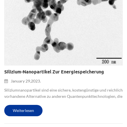
Silizium-Nanopartikel Zur Energiespeicherung
January 29,2023.
Siliziumnanopartikel sind eine sichere, kostengünstige und reichlich
vorhandene Alternative zu anderen Quantenpunkttechnologien, die
Schwermetalle wie Blei und Cadmium enthalten, die knapp und
giftig sind. Potenzielle Anwendungen für Silizium-Nanopar...
Weiterlesen