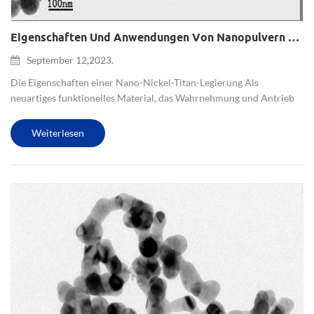
Eigenschaften Und Anwendungen Von Nanopulvern Aus Einer Nickel-Titan-Legierung (Ni-Ti).
September 12,2023.
Die Eigenschaften einer Nano-Nickel-Titan-Legierung Als
neuartiges funktionelles Material, das Wahrnehmung und Antrieb
integriert, sind Nano-Nickel-Titan-Formgedächtnislegierungen
wichtige Gruppenmitglieder der Struktur intelligenter Materialien.
Weiterlesen
Sie...