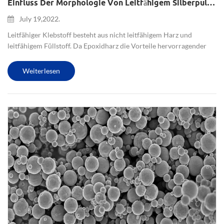
Einfluss Der Morphologie Von Leitfähigem Silberpulver (flockiges Silber Und Kugelförmiges Silber) Auf Den Leitfähigen Klebstoff
July 19,2022.
Leitfähiger Klebstoff besteht aus nicht leitfähigem Harz und
leitfähigem Füllstoff. Da Epoxidharz die Vorteile hervorragender
mechanischer und thermischer Eigenschaften, geringer
Schrumpfrate, guter Bindungsfähigkeit, Beständigkeit gegen
Weiterlesen
mechanischen...