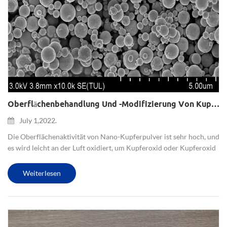
Oberflächenbehandlung Und -modifizierung Von Kupfer-Nanopartikeln
July 1,2022.
Die Oberflächenaktivität von Nano-Kupferpulver ist sehr hoch, und
es wird leicht an der Luft oxidiert, um Kupferoxid oder Kupferoxid
zu bilden, was seine Leistung ernsthaft beeinträchtigt. Daher ist es
notwendig, die Oberfläche von Nano-Kupferpartike...
Weiterlesen