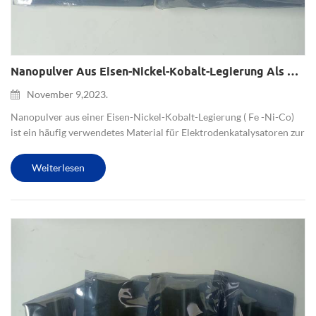
Nanopulver Aus Eisen-Nickel-Kobalt-Legierung Als Katalysator Für Die Wasserstoffproduktionselektrode
November 9,2023.
Nanopulver aus einer Eisen-Nickel-Kobalt-Legierung ( Fe -Ni-Co)
ist ein häufig verwendetes Material für Elektrodenkatalysatoren zur
Wasserstoffproduktion. Der Elektrodenkatalysator für die
Wasserstofferzeugung ist ein Material, das zur Förderung der ...
Weiterlesen