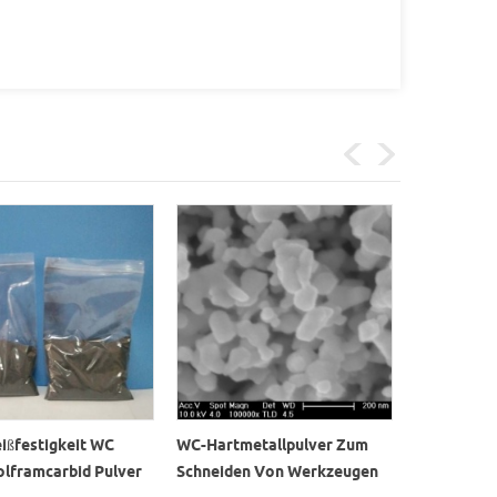
ißfestigkeit WC
WC-Hartmetallpulver Zum
100-200nm
lframcarbid Pulver
Schneiden Von Werkzeugen
Hartmetall