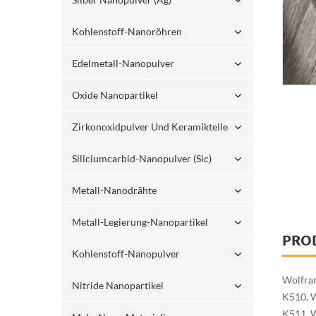
Kohlenstoff-Nanoröhren
Edelmetall-Nanopulver
Oxide Nanopartikel
Zirkonoxidpulver Und Keramikteile
Siliciumcarbid-Nanopulver (sic)
Metall-Nanodrähte
Metall-Legierung-Nanopartikel
PRO
Kohlenstoff-Nanopulver
Wolfram
Nitride Nanopartikel
K510, W
K511, W