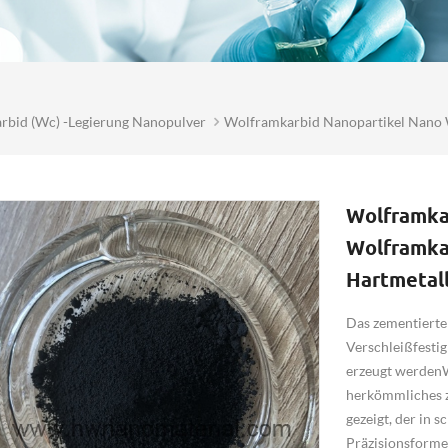
rbid (wc) -Legierung Nanopulver
Wolframkarbid Nanopartikel Nano 
Wolframka
Wolframka
Hartmetal
Das zementierte
Verschleißfesti
erzeugt werdenW
herkömmliches z
gezeigt, der in 
Präzisionsformen