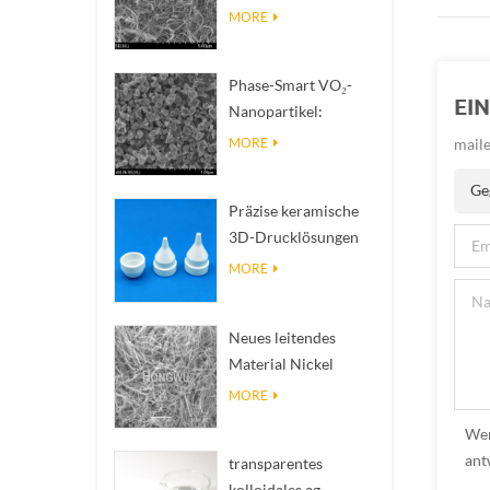
(BNNTs): Füllstoffe
MORE
zur Wärmeableitung
mit hoher
Phase-Smart VO₂-
Wärmeleitfähigkeit
EI
Nanopartikel:
Intelligente
maile
MORE
thermische Reaktion,
Ge
nach Maß entwickelt
Präzise keramische
3D-Drucklösungen
verwandeln
MORE
unmögliche
Strukturen in Realität
Neues leitendes
Material Nickel
Nanodres Ninws
MORE
Wen
ant
transparentes
kolloidales ag