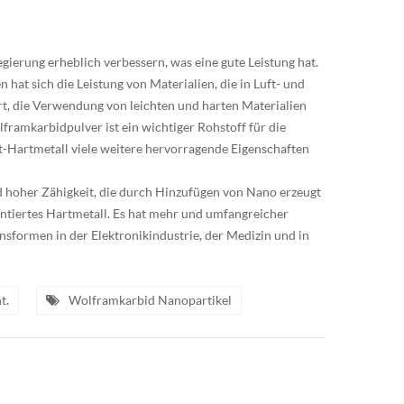
ierung erheblich verbessern, was eine gute Leistung hat.
 hat sich die Leistung von Materialien, die in Luft- und
, die Verwendung von leichten und harten Materialien
framkarbidpulver ist ein wichtiger Rohstoff für die
Hartmetall viele weitere hervorragende Eigenschaften
d hoher Zähigkeit, die durch Hinzufügen von Nano erzeugt
tiertes Hartmetall. Es hat mehr und umfangreicher
nsformen in der Elektronikindustrie, der Medizin und in
t.
Wolframkarbid Nanopartikel