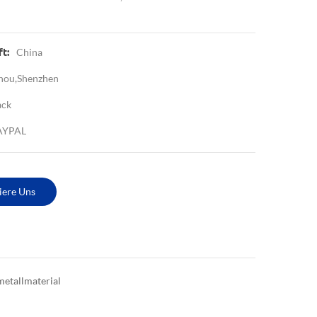
China
t:
hou,Shenzhen
ack
PAYPAL
iere Uns
etallmaterial