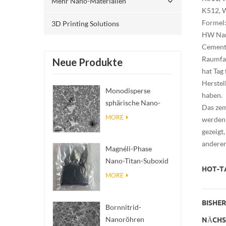
Mehr Nano-Materialien
K512, W
Formel
3D Printing Solutions
HW Nano
Cemented
Raumfah
Neue Produkte
hat Tag
Herstel
Monodisperse
haben.
sphärische Nano-
Das zem
SiO₂ wässrige
MORE
werden 
Dispersion/Kolloid
gezeigt
anderen
Magnéli-Phase
Nano-Titan-Suboxid
HOT-TA
Ti₄O₇ Pulver
MORE
BISHERI
Bornnitrid-
Nanoröhren
NÄCHST