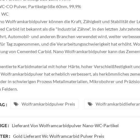
C-CO Pulver, Partikelgröße 60nm, 99,9%
: WC
 Wolframkarbidpulver können die Kraft, Zähigkeit und Stabilität der Leg
 Carbid ist bekannt als die "Industrial Zähne". In den letzten Jahrzehnten
rt, Automobil- und anderen Branchen verwendet wird, weiter verbessert
 für Tag zugenommen, und die Verarbeitungsschwierigkeit hat erhöht. Wol
lung von Cemented Carbid. Nano Wolframkarbidpulver kann das Zement-
entierte Karbidmaterial mit hoher Härte, hoher Verschleißfestigkeit un
Wolframkarbidpulver hat erheblich verbessert, als herkömmliches zemen
, der in schwierigen Prozess Metallmaterialien, Mikrobohrer und Präzisio
 Feldern.
Wolframkarbidpulver Preis
Wolframkarbidlieferan
G :
Lieferant Von Wolframcarbidpulver Nano-WC-Partikel
GE :
Gold Lieferant Wc Wolframcarbid Pulver Preis
ER :