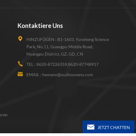
Kontaktiere Uns
HINZUFÜGEN :
B1-1603, Yunsheng Science
Park, No.11, Guangpu Middle Road,
Huangpu District, GZ, GD, CN
TEL :
8620-87226359,8620-87748917
EMAIL :
hwnano@xuzhounano.com
hren
JETZT CHATTEN