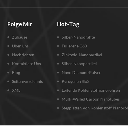
n.
Folge Mir
Hot-Tag
Zuhause
Silber-Nanodrähte
Über Uns
Fullerene C60
Nachrichten
Zinkoxid-Nanopartikel
Kontaktiere Uns
Silber-Nanopartikel
Blog
Nano Diamant-Pulver
Seitenverzeichnis
Pyrogenen Sio2
XML
Leitende Kohlenstoffnanoröhren
Multi-Walled Carbon Nanotubes
Stegplatten Von Kohlenstoff-Nanorö