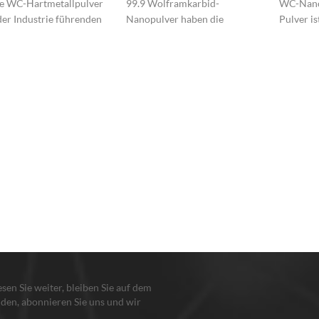
e WC-Hartmetallpulver
99.9 Wolframkarbid-
WC-Nano
 der Industrie führenden
Nanopulver haben die
Pulver ist
n in China.
Funktionen von
Inoxidier
korrosionsbeständig, die für
Sinterfäh
das tragbare gelten
Leistung 
Halbleiterfilm.
lesen Sie weiter, bleiben Sie auf dem
den, abonnieren Sie uns und wir
en Sie, damit Sie uns sagen, was Sie