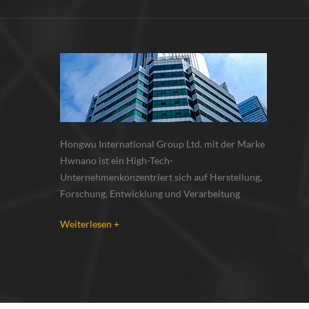
denke
Hongwu International Group Ltd. mit der Marke
Hwnano ist ein High-Tech-
Unternehmenkonzentriert sich auf Herstellung,
Forschung, Entwicklung und Verarbeitung
vonNanopartikel, Nanopulver, Mikronpulver.
Weiterlesen +
Wir haben unsere eigenen Nano-
Pulverproduktionsbasis und r & d zentrum in
xuzhou, jiangsu, vor allem lieferung Silber-
Nanopartikel , Kupfer-Nanopa...