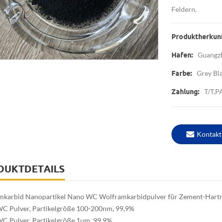
Feldern.
Produktherkunf
Guangz
Hafen:
Grey Bl
Farbe:
T/T,
Zahlung:
Kontakt
DUKTDETAILS
karbid Nanopartikel Nano WC Wolframkarbidpulver für Zement-Hartm
C Pulver, Partikelgröße 100-200nm, 99,9%
C Pulver, Partikelgröße 1um, 99,9%