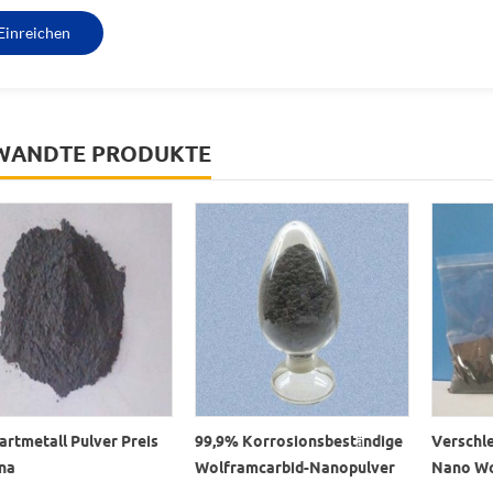
WANDTE PRODUKTE
rtmetall Pulver Preis
99,9% Korrosionsbeständige
Verschle
ina
Wolframcarbid-Nanopulver
Nano Wo