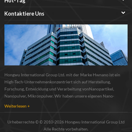
Hot-Tag
Kontaktiere Uns
Hongwu International Group Ltd. mit der Marke Hwnano ist ein
High-Tech-Unternehmenkonzentriert sich auf Herstellung,
Forschung, Entwicklung und Verarbeitung vonNanopartikel,
Nanopulver, Mikronpulver. Wir haben unsere eigenen Nano-
Pulverproduktionsbasis und r & d zentrum in xuzhou, jiangsu, vor
Weiterlesen +
allem lieferung Silber-Nanopartikel , Kupfer-Nanopa...
Urheberrechte © © 2010-2026 Hongwu International Group Ltd
Alle Rechte vorbehalten.