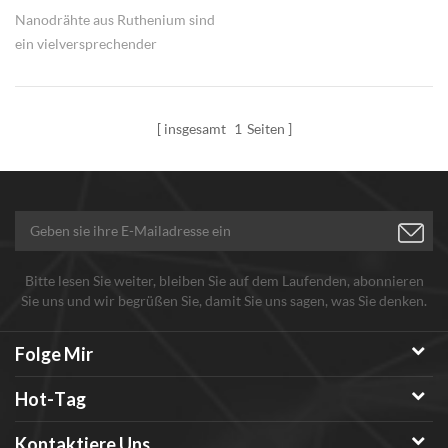
Nanodrähte aus Ruthenium sind
ein vielversprechender
Kandidat für die Untersuchung
des intrinsischen Verhaltens
einzelner eindimensionaler
insgesamt
1
Seiten
supraleitender Drähte.
Bitte lesen Sie weiter, bleiben Sie auf dem Laufenden, abonnieren
Sie uns und wir begrüßen Sie, damit Sie uns sagen, was Sie denken.
Folge Mir
Hot-Tag
Kontaktiere Uns