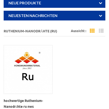
NEUE PRODUKTE
NEUESTEN NACHRICHTEN
Aussicht :
RUTHENIUM-NANODRÄHTE (RU)
Grid Vi
Li
hochwertige Ruthenium-
Nanodrähte ru nws