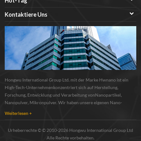
Hot-Tag
Kontaktiere Uns
Hongwu International Group Ltd. mit der Marke Hwnano ist ein
High-Tech-Unternehmenkonzentriert sich auf Herstellung,
Forschung, Entwicklung und Verarbeitung vonNanopartikel,
Nanopulver, Mikronpulver. Wir haben unsere eigenen Nano-
Pulverproduktionsbasis und r & d zentrum in xuzhou, jiangsu, vor
Weiterlesen +
allem lieferung Silber-Nanopartikel , Kupfer-Nanopa...
Urheberrechte © © 2010-2026 Hongwu International Group Ltd
Alle Rechte vorbehalten.