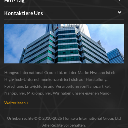
Hot-Tag
Kontaktiere Uns
Hongwu International Group Ltd. mit der Marke Hwnano ist ein
High-Tech-Unternehmenkonzentriert sich auf Herstellung,
Forschung, Entwicklung und Verarbeitung vonNanopartikel,
Nanopulver, Mikronpulver. Wir haben unsere eigenen Nano-
Pulverproduktionsbasis und r & d zentrum in xuzhou, jiangsu, vor
Weiterlesen +
allem lieferung Silber-Nanopartikel , Kupfer-Nanopa...
Urheberrechte © © 2010-2026 Hongwu International Group Ltd
Alle Rechte vorbehalten.