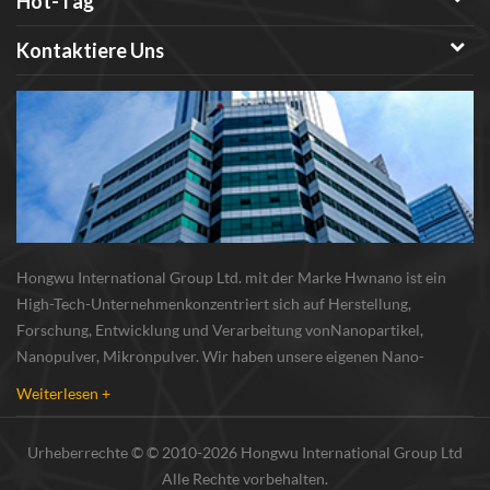
Hot-Tag
Kontaktiere Uns
Hongwu International Group Ltd. mit der Marke Hwnano ist ein
High-Tech-Unternehmenkonzentriert sich auf Herstellung,
Forschung, Entwicklung und Verarbeitung vonNanopartikel,
Nanopulver, Mikronpulver. Wir haben unsere eigenen Nano-
Pulverproduktionsbasis und r & d zentrum in xuzhou, jiangsu, vor
Weiterlesen +
allem lieferung Silber-Nanopartikel , Kupfer-Nanopa...
Urheberrechte © © 2010-2026 Hongwu International Group Ltd
Alle Rechte vorbehalten.