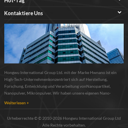
Hot-Tag
Kontaktiere Uns
Hongwu International Group Ltd. mit der Marke Hwnano ist ein
High-Tech-Unternehmenkonzentriert sich auf Herstellung,
Forschung, Entwicklung und Verarbeitung vonNanopartikel,
Nanopulver, Mikronpulver. Wir haben unsere eigenen Nano-
Pulverproduktionsbasis und r & d zentrum in xuzhou, jiangsu, vor
Weiterlesen +
allem lieferung Silber-Nanopartikel , Kupfer-Nanopa...
Urheberrechte © © 2010-2026 Hongwu International Group Ltd
Alle Rechte vorbehalten.