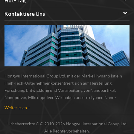
Hot-Tag
Kontaktiere Uns
Hongwu International Group Ltd. mit der Marke Hwnano ist ein
High-Tech-Unternehmenkonzentriert sich auf Herstellung,
Forschung, Entwicklung und Verarbeitung vonNanopartikel,
Nanopulver, Mikronpulver. Wir haben unsere eigenen Nano-
Pulverproduktionsbasis und r & d zentrum in xuzhou, jiangsu, vor
Weiterlesen +
allem lieferung Silber-Nanopartikel , Kupfer-Nanopa...
Urheberrechte © © 2010-2026 Hongwu International Group Ltd
Alle Rechte vorbehalten.