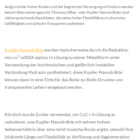
Aufgrund der hohen Kosten und der begrenzten Versorgung mit Indium werden
jedoch Alternativen gesucht. Filme aus Silber- oder Kupfer-Nanodrähten sind
vielversprechende Kandidaten, die neben hoher Flexibilität auch eine hohe
Leitfähigkeit und optische Transparenz aufweisen.
Kupfer-Nanodrähte
werden typischerweise durch die Reduktion
von cu² \u0026 spplus; in Lösung zu seiner Metallform unter
Verwendung der hochtoxischen und gefährlich instabilen
Verbindung Hydrazin synthetisiert. diese Kupfer-Nanodrähte
können dann in eine Tinte für das Rolle-zu-Rolle-Drucken von
transparenten Leitern eingebaut werden.
Kürzlich wurde Zucker verwendet, um Cu2 + in Lösung zu
reduzieren, was Kupfer-Nanodrähte mit extrem hohem
Seitenverhältnis über eine nicht-toxische Route ergibt, obwohl ihre
inhärente Länge und Flexibilität zu Verfilzung und Agglomeration