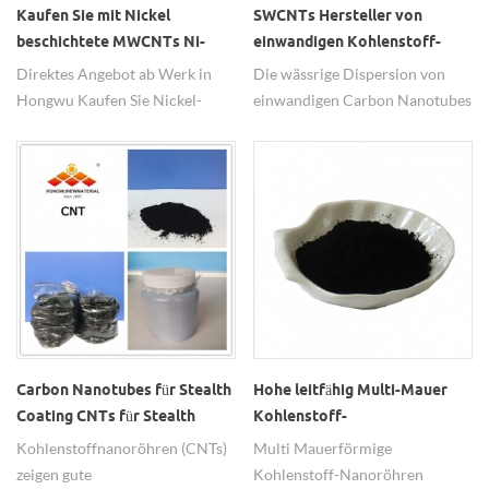
Kaufen Sie mit Nickel
SWCNTs Hersteller von
beschichtete MWCNTs Ni-
einwandigen Kohlenstoff-
funktionierte
Nanoröhrchen-
Direktes Angebot ab Werk in
Die wässrige Dispersion von
Kohlenstoffnanoröhren
Wasserdispersionen
Hongwu Kaufen Sie Nickel-
einwandigen Carbon Nanotubes
beschichtete MWCNTs Ni-
ist ein maßgeschneidertes
funktionierte Kohlenstoff-
Material für eine einfachere
Nanoröhren, verschiedene
Verwendung auf Wasserbasis.
Durchmesser und Längen von
Die Konzentration der SWCNT-
MWCNT zur Auswahl, Ni-
Wasserlösung kann eingestellt
beschichtet 40% / 60%,
werden. Neben dem SWCNT-
verbessern die
Typ sind auch doppel- und
Dispersionsleistung und die
mehrwandige CNT-
elektromagnetischen
Dispersionen erhältlich.
Eigenschaften
Carbon Nanotubes für Stealth
Hohe leitfähig Multi-Mauer
Coating CNTs für Stealth
Kohlenstoff-
Paint
Nanoröhrenpulver Preis
Kohlenstoffnanoröhren (CNTs)
Multi Mauerförmige
zeigen gute
Kohlenstoff-Nanoröhren