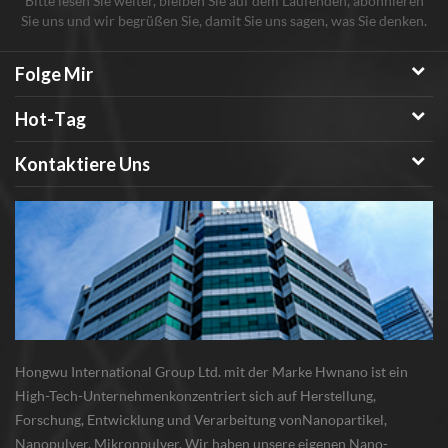
Bitte lesen Sie weiter, bleiben Sie auf dem Laufenden, abonnieren
mehrwandige
Sie uns und wir begrüßen Sie, damit Sie uns sagen, was Sie denken.
Kohlenstoffnanoröhren.
Mehrwandige
Folge Mir
Kohlenstoffnanoröhre
(MWCNT), d 10-30 nm, l 1-2
Hot-Tag
um, 99%, 95%, 92%, 90%
mehrwandiges
Kontaktiere Uns
Kohlenstoffnanoröhrchen
(MWCNT), d 10-30 nm, l 5-20
um, 99%, 95%, 92%, 90%
mehrwandiges
Kohlenstoffnanoröhrchen
(mwcnt) , d 3 0 - 60 nm, 1 - 2 um,
99%, 95%, 92%, 90%
mehrwandiges
Kohlenstoffnanoröhrchen
Hongwu International Group Ltd. mit der Marke Hwnano ist ein
(mwcnt) , d 3 0-60 nm, l 5-20
High-Tech-Unternehmenkonzentriert sich auf Herstellung,
um, 99%, 95%, 92%, 90%
Forschung, Entwicklung und Verarbeitung vonNanopartikel,
Mehrwandige
Nanopulver, Mikronpulver. Wir haben unsere eigenen Nano-