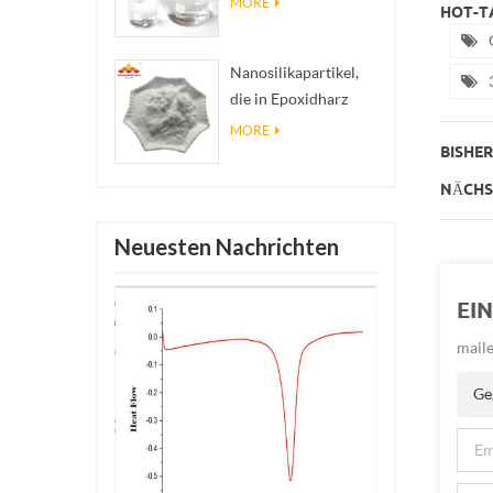
MORE
HOT-TA
Nanosilberkolloid
Nanosilikapartikel,
die in Epoxidharz
verwendet werden,
MORE
superhydrophobe
BISHERI
Beschichtung aus
NÄCHST
Nanosilikapulver
Neuesten Nachrichten
EI
maile
Ge