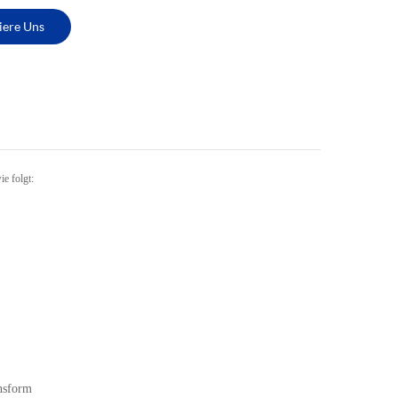
iere Uns
e folgt:
nsform