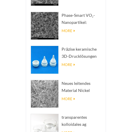
zur Wärmeableitung
mit hoher
Phase-Smart VO₂-
Wärmeleitfähigkeit
Nanopartikel:
Intelligente
MORE
thermische Reaktion,
nach Maß entwickelt
Präzise keramische
3D-Drucklösungen
verwandeln
MORE
unmögliche
Strukturen in Realität
Neues leitendes
Material Nickel
Nanodres Ninws
MORE
transparentes
kolloidales ag
antibakterielles