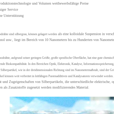
roduktionstechnologie und Volumen wettbewerbsfähige Preise
siger Service
he Unterstützung
als eine kolloidale Suspension
in versc
odrähte sind silbergrau, können gelagert werden
nol usw., liegt im Bereich von 10 Nanometern bis zu Hunderten von Nanomete
odrähte, aufgrund seiner geringen Größe, große spezifische Oberfläche, hat eine gute chemische
ende Biokompatibilität. In den Bereichen Optik, Elektronik, Katalyse, Informationsspeicheru
 Silberpartikel, wie in der dreidimensionalen Richtung sind im Nanometermaßstab, sind der Gr
ikel können weit verbreitet in leitfähigen Pastenadditiven und Katalysatoren verwendet werden. S
ät und Zugeigenschaften
von Silberpartikeln, die unterschiedliche elektrische,
n als Zusatzstoffe zugesetzt werden
modifizierendes Material.