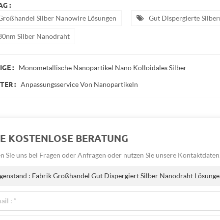
G :
Großhandel Silber Nanowire Lösungen
Gut Dispergierte Silb
30nm Silber Nanodraht
Monometallische Nanopartikel Nano Kolloidales Silber
GE :
Anpassungsservice Von Nanopartikeln
ER :
NE KOSTENLOSE BERATUNG
n Sie uns bei Fragen oder Anfragen oder nutzen Sie unsere Kontaktdaten
genstand :
Fabrik Großhandel Gut Dispergiert Silber Nanodraht Lösu