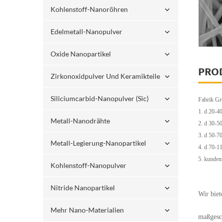
Kohlenstoff-Nanoröhren
Edelmetall-Nanopulver
Oxide Nanopartikel
PRO
Zirkonoxidpulver Und Keramikteile
Siliciumcarbid-Nanopulver (sic)
Fabrik Gro
1. d 20-4
Metall-Nanodrähte
2. d 30-5
3. d 50-7
Metall-Legierung-Nanopartikel
4. d 70-1
5. kunden
Kohlenstoff-Nanopulver
Nitride Nanopartikel
Wir bie
Mehr Nano-Materialien
maßgesch