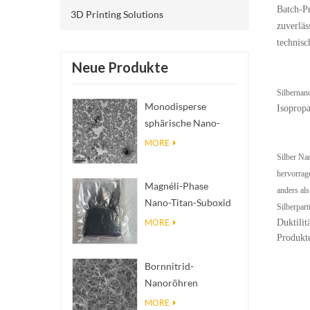
Batch-P
3D Printing Solutions
zuverläs
technisc
Neue Produkte
Silbernan
Monodisperse
Isopropa
sphärische Nano-
SiO₂ wässrige
MORE
Dispersion/Kolloid
Silber Nan
hervorrag
Magnéli-Phase
anders als
Nano-Titan-Suboxid
Silberpart
Ti₄O₇ Pulver
Duktilit
MORE
Produkte
Bornnitrid-
Nanoröhren
(BNNTs): Füllstoffe
MORE