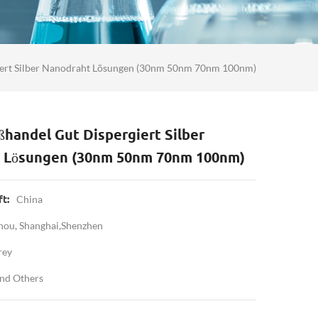
iert Silber Nanodraht Lösungen (30nm 50nm 70nm 100nm)
ßhandel Gut Dispergiert Silber
 Lösungen (30nm 50nm 70nm 100nm)
China
t:
ou, Shanghai,Shenzhen
rey
And Others