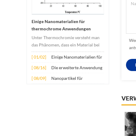
Einige Nanomaterialien für
thermochrome Anwendungen
Unter Thermochromie versteht man
Wen
das Phänomen, dass ein Material bei
ant
Temperaturänderungen seine Farbe
[ 01/02]
Einige Nanomaterialien für
ändert. Diese Veränderung wird
thermochrome
normalerweise durch Veränderungen
[ 08/16]
Die erweiterte Anwendung
Anwendungen
in der elektronischen oder
mehrerer Nanomaterialien
[ 08/09]
Nanopartikel für
molekularen Struktur des Materials
in Beton
Verschleißschutz-
verursacht. Sein Anwe...
Schmierstoffadditive
VER