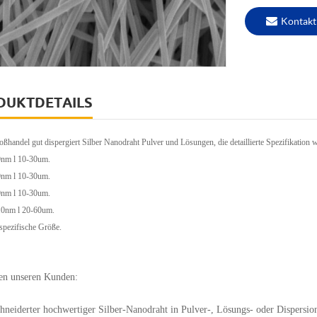
Kontakt
DUKTDETAILS
ßhandel gut dispergiert Silber Nanodraht Pulver und Lösungen, die detaillierte Spezifikation wi
0nm l 10-30um.
0nm l 10-30um.
0nm l 10-30um.
10nm l 20-60um.
spezifische Größe.
ten unseren Kunden:
neiderter hochwertiger Silber-Nanodraht in Pulver-, Lösungs- oder Dispersio