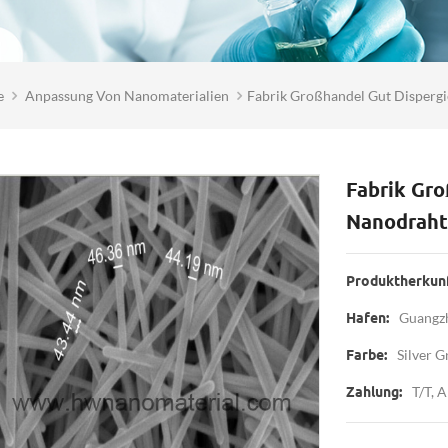
e
Anpassung Von Nanomaterialien
Fabrik Großhandel Gut Disperg
Fabrik Gro
Nanodraht
Produktherkunf
Guangzh
Hafen:
Silver G
Farbe:
T/T, 
Zahlung: