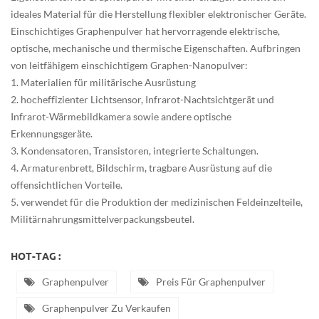
ideales Material für die Herstellung flexibler elektronischer Geräte.
Einschichtiges Graphenpulver hat hervorragende elektrische,
optische, mechanische und thermische Eigenschaften. Aufbringen
von leitfähigem einschichtigem Graphen-Nanopulver:
1. Materialien für militärische Ausrüstung
2. hocheffizienter Lichtsensor, Infrarot-Nachtsichtgerät und
Infrarot-Wärmebildkamera sowie andere optische
Erkennungsgeräte.
3. Kondensatoren, Transistoren, integrierte Schaltungen.
4. Armaturenbrett, Bildschirm, tragbare Ausrüstung auf die
offensichtlichen Vorteile.
5. verwendet für die Produktion der medizinischen Feldeinzelteile,
Militärnahrungsmittelverpackungsbeutel.
HOT-TAG :
Graphenpulver
Preis Für Graphenpulver
Graphenpulver Zu Verkaufen