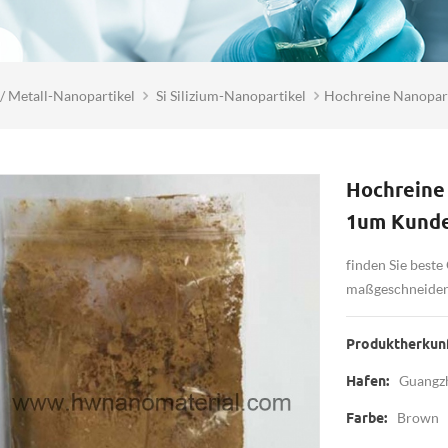
/ Metall-Nanopartikel
Si Silizium-Nanopartikel
Hochreine Nanopart
Hochreine 
1um Kunde
finden Sie beste
maßgeschneidert
Produktherkunf
Guangz
Hafen:
Brown
Farbe: