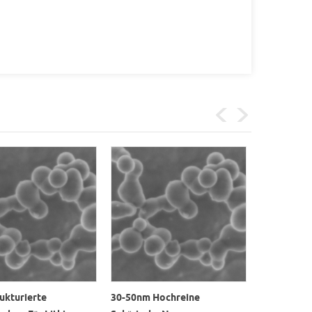
ukturierte
30-50nm Hochreine
Hochtempe