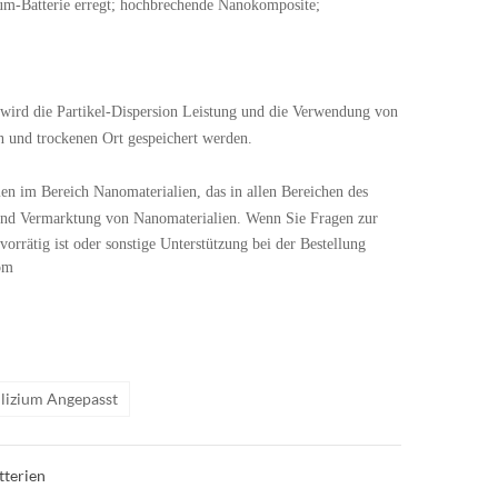
hium-Batterie erregt; hochbrechende Nanokomposite;
g wird die Partikel-Dispersion Leistung und die Verwendung von
n und trockenen Ort gespeichert werden.
en im Bereich Nanomaterialien, das in allen Bereichen des
 und Vermarktung von Nanomaterialien.
Wenn Sie Fragen zur
orrätig ist oder sonstige Unterstützung bei der Bestellung
om
ilizium Angepasst
tterien