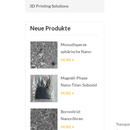
3D Printing Solutions
Neue Produkte
Monodisperse
sphärische Nano-
SiO₂ wässrige
MORE
Dispersion/Kolloid
Magnéli-Phase
Nano-Titan-Suboxid
Ti₄O₇ Pulver
MORE
Bornnitrid-
Nanoröhren
Nanopart
(BNNTs): Füllstoffe
MORE