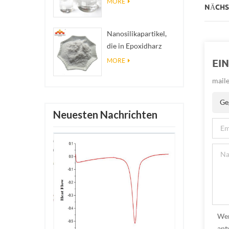
MORE
NÄCHST
Nanosilberkolloid
Nanosilikapartikel,
die in Epoxidharz
verwendet werden,
MORE
EI
superhydrophobe
maile
Beschichtung aus
Nanosilikapulver
Ge
Neuesten Nachrichten
Wen
ant