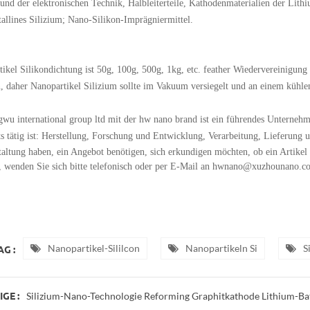
und der elektronischen Technik, Halbleiterteile, Kathodenmaterialien der Lit
tallines Silizium; Nano-Silikon-Imprägniermittel.
ikel Silikondichtung ist 50g, 100g, 500g, 1kg, etc. feather Wiedervereinigun
, daher Nanopartikel Silizium sollte im Vakuum versiegelt und an einem kühle
wu international group ltd mit der hw nano brand ist ein führendes Unternehm
s tätig ist: Herstellung, Forschung und Entwicklung, Verarbeitung, Lieferung
taltung haben, ein Angebot benötigen, sich erkundigen möchten, ob ein Artikel v
, wenden Sie sich bitte telefonisch oder per E-Mail an hwnano@xuzhounano.c
Nanopartikel-Sililcon
Nanopartikeln Si
S
G :
Silizium-Nano-Technologie Reforming Graphitkathode Lithium-Ba
GE :