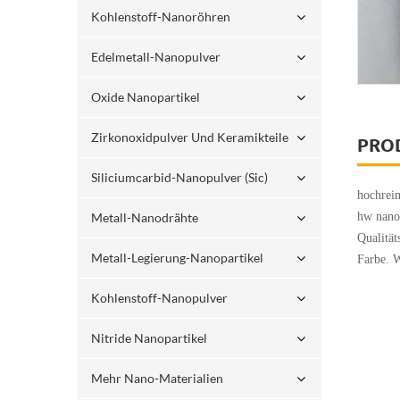
Kohlenstoff-Nanoröhren
Edelmetall-Nanopulver
Oxide Nanopartikel
Zirkonoxidpulver Und Keramikteile
PRO
Siliciumcarbid-Nanopulver (sic)
hochrei
Metall-Nanodrähte
hw nanom
Qualität
Metall-Legierung-Nanopartikel
Farbe. W
Kohlenstoff-Nanopulver
Nitride Nanopartikel
Mehr Nano-Materialien