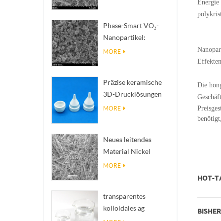
Energie 
zur Wärmeableitung
polykris
mit hoher
Phase-Smart VO₂-
Wärmeleitfähigkeit
Nanopartikel:
Intelligente
Nanopart
MORE
thermische Reaktion,
Effekten
nach Maß entwickelt
Präzise keramische
Die hong
3D-Drucklösungen
Geschäft
verwandeln
Preisges
MORE
unmögliche
benötigt
Strukturen in Realität
Neues leitendes
Material Nickel
Nanodres Ninws
MORE
HOT-TA
transparentes
kolloidales ag
BISHERI
antibakterielles