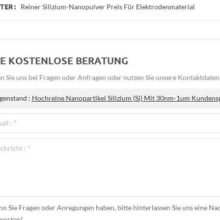
Reiner Silizium-Nanopulver Preis Für Elektrodenmaterial
ER :
NE KOSTENLOSE BERATUNG
n Sie uns bei Fragen oder Anfragen oder nutzen Sie unsere Kontaktdaten
genstand :
Hochreine Nanopartikel Silizium (Si) Mit 30nm-1um Kundens
n Sie Fragen oder Anregungen haben, bitte hinterlassen Sie uns eine Nac
worten!