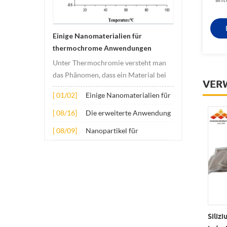
Einige Nanomaterialien für
thermochrome Anwendungen
Unter Thermochromie versteht man
das Phänomen, dass ein Material bei
VER
Temperaturänderungen seine Farbe
[ 01/02]
Einige Nanomaterialien für
ändert. Diese Veränderung wird
thermochrome
normalerweise durch Veränderungen
[ 08/16]
Die erweiterte Anwendung
Anwendungen
in der elektronischen oder
mehrerer Nanomaterialien
[ 08/09]
Nanopartikel für
molekularen Struktur des Materials
in Beton
Verschleißschutz-
verursacht. Sein Anwe...
Schmierstoffadditive
bleitermaterialien
Nanosilicium-Power-Si-
Siliz