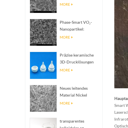
(BNNTs): Füllstoffe
MORE
zur Wärmeableitung
mit hoher
Phase-Smart VO₂-
Wärmeleitfähigkeit
Nanopartikel:
Intelligente
MORE
thermische Reaktion,
nach Maß entwickelt
Präzise keramische
3D-Drucklösungen
verwandeln
MORE
unmögliche
Strukturen in Realität
Neues leitendes
Material Nickel
Haupta
Nanodres Ninws
MORE
Smart 
Lasersc
Infraro
transparentes
Optisch
kolloidales ag