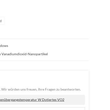
d
ndows
e Vanadiumdioxid-Nanopartikel
. Wir würden uns freuen, Ihre Fragen zu beantworten.
senübergangstemperatur W Dotiertes VO2