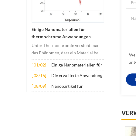
Einige Nanomaterialien für
thermochrome Anwendungen
Unter Thermochromie versteht man
das Phänomen, dass ein Material bei
Wen
Temperaturänderungen seine Farbe
ant
[ 01/02]
Einige Nanomaterialien für
ändert. Diese Veränderung wird
thermochrome
normalerweise durch Veränderungen
[ 08/16]
Die erweiterte Anwendung
Anwendungen
in der elektronischen oder
mehrerer Nanomaterialien
[ 08/09]
Nanopartikel für
molekularen Struktur des Materials
in Beton
Verschleißschutz-
verursacht. Sein Anwe...
Schmierstoffadditive
VER