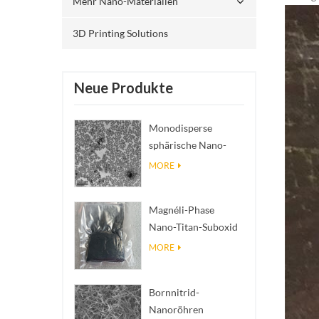
Mehr Nano-Materialien
3D Printing Solutions
Neue Produkte
Monodisperse
sphärische Nano-
SiO₂ wässrige
MORE
Dispersion/Kolloid
Magnéli-Phase
Nano-Titan-Suboxid
Ti₄O₇ Pulver
MORE
Bornnitrid-
Nanoröhren