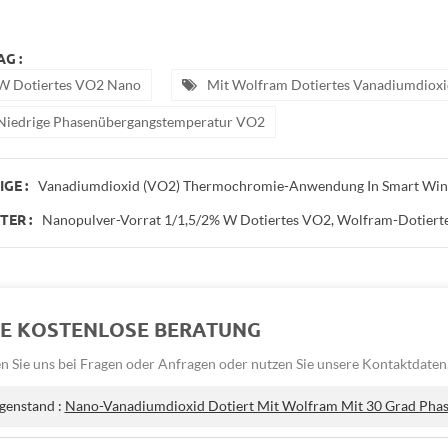
G :
W Dotiertes VO2 Nano
Mit Wolfram Dotiertes Vanadiumdioxi
Niedrige Phasenübergangstemperatur VO2
Vanadiumdioxid (VO2) Thermochromie-Anwendung In Smart Wi
GE :
Nanopulver-Vorrat 1/1,5/2% W Dotiertes VO2, Wolfram-Dotiert
ER :
NE KOSTENLOSE BERATUNG
n Sie uns bei Fragen oder Anfragen oder nutzen Sie unsere Kontaktdaten
genstand :
Nano-Vanadiumdioxid Dotiert Mit Wolfram Mit 30 Grad Pha