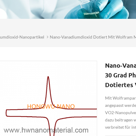
umdioxid-Nanopartikel
Nano-Vanadiumdioxid Dotiert Mit Wolfram 
Nano-Vana
30 Grad P
Dotiertes
Mit Wolframpart
angepasst werd
VO2-Nanopulver
dazu beitragen 
verbreitet für i