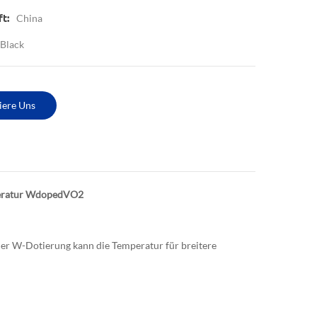
China
t:
 Black
iere Uns
peratur WdopedVO2
er W-Dotierung kann die Temperatur für breitere