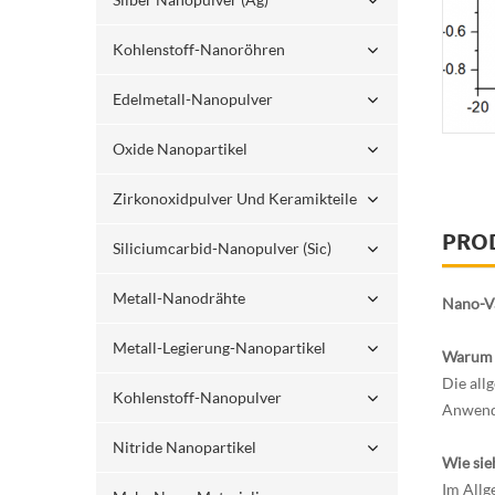
Kohlenstoff-Nanoröhren
Edelmetall-Nanopulver
Oxide Nanopartikel
Zirkonoxidpulver Und Keramikteile
PRO
Siliciumcarbid-Nanopulver (sic)
Metall-Nanodrähte
Nano-V
Metall-Legierung-Nanopartikel
Warum 
Die all
Kohlenstoff-Nanopulver
Anwend
Nitride Nanopartikel
Wie sie
Im Allg