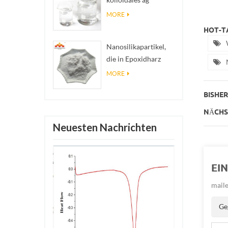
antibakterielles
MORE
Nanosilberkolloid
HOT-TA
Nanosilikapartikel,
die in Epoxidharz
verwendet werden,
MORE
superhydrophobe
BISHERI
Beschichtung aus
Nanosilikapulver
NÄCHST
Neuesten Nachrichten
EI
maile
Ge