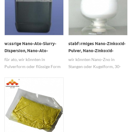
tun.
wässrige Nano-Ato-Slurry-
stabförmiges Nano-Zinkoxid-
Dispersion, Nano-Ato-
Pulver, Nano-Zinkoxid-
Wasser-Dispersion
Stäbchen, Zno-Nano-Stab
für ato, wir könnten in
wir könnten Nano-Zno in
Pulverform oder flüssige Form
Stangen oder Kugelform, 30-
liefern, ist eine Dispersion für
50nm, 99,8% Reinheit liefern.
Kunden einfacher zu Pulver zu
dispergieren.