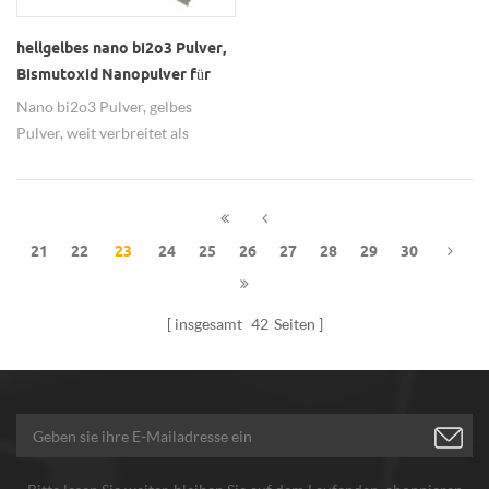
hellgelbes nano bi2o3 Pulver,
Bismutoxid Nanopulver für
elektronisches
Nano bi2o3 Pulver, gelbes
Bauteilmaterial verwendet
Pulver, weit verbreitet als
elektronische Komponente
Materialien.
21
22
23
24
25
26
27
28
29
30
insgesamt
42
Seiten