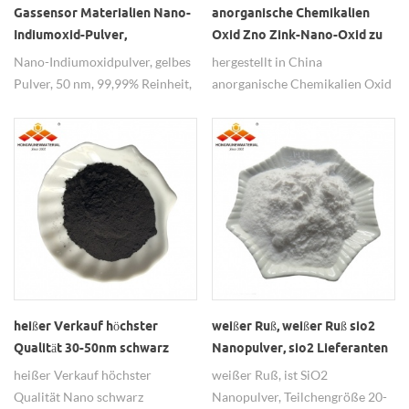
Gassensor Materialien Nano-
anorganische Chemikalien
Indiumoxid-Pulver,
Oxid Zno Zink-Nano-Oxid zu
Halbleitermaterialien gelb
verkaufen
Nano-Indiumoxidpulver, gelbes
hergestellt in China
in2o3 Pulver
Pulver, 50 nm, 99,99% Reinheit,
anorganische Chemikalien Oxid
weit verbreitet als
Zno Zink-Nano-Oxid zu
Gassensormaterialien.
verkaufen.
heißer Verkauf höchster
weißer Ruß, weißer Ruß sio2
Qualität 30-50nm schwarz
Nanopulver, sio2 Lieferanten
Kupferoxid Pulver Preis
heißer Verkauf höchster
weißer Ruß, ist SiO2
Qualität Nano schwarz
Nanopulver, Teilchengröße 20-