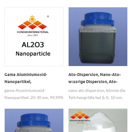
Kupferoxid Pulver mit gutem
30nm, 99,8% Reinheit, hat zwei
Preis.
hydrophobe und hydrophobe
Arten.
Gama Aluminiumoxid-
Ato-Dispersion, Nano-Ato-
Nanopartikel,
wässrige Dispersion, Ato-
Katalysatorträger
Dispersions-Aufschlämmung
gama-Aluminiumoxid-
nano ato dispersion, könnte die
Aluminiumoxid-Gama-
Nanopartikel, 20-30 nm, 99,99%
Teilchengröße bei & lt; 10 nm,
Nanopartikel
Puyury, weit verbreitet als
20-40 nm, & lt; 100 nm, 99,9%
Katalysatorträger verwendet.
Reinheit tun, könnte es
entsprechend Ihrer
erforderlichen Konzentration