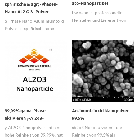
ato-Nanopartikel
sphärische & agr; -Phasen-
Nano-Al 2 O 3 -Pulver
hw nano ist professioneller
Hersteller und Lieferant von
α -Phase Nano-Aluminiumoxid-
Antimon-Zinnoxid-ato-
Pulver ist sphärisch, hohe
Nanopartikeln.
Reinheit 99,99%, weit verbreitet
in keramischen Materialien
verwendet.
99,99% gama-Phase
Antimontrioxid Nanopulver
aktivieren γ-Al2o3-
99,5%
Nanopulver
γ-Al2O3-Nanopulver hat eine
sb2o3 Nanopulver mit der
hohe Reinheit von 99,99%, hat
Reinheit von 99,5% als