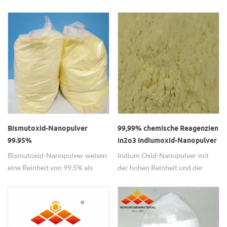
eine hohe aktive Leistung, weit
feuerbeständig Beschichtung in
verbreitet als Katalysator.
der Industrie.
Bismutoxid-Nanopulver
99,99% chemische Reagenzien
99.95%
in2o3 Indiumoxid-Nanopulver
Bismutoxid-Nanopulver weisen
Indium Oxid-Nanopulver mit
eine Reinheit von 99,5% als
der hohen Reinheit und der
Elektrolytmaterialien auf.
Leistung über die
ausgezeichnete Dispersion, die
als chemische Reagenzien.