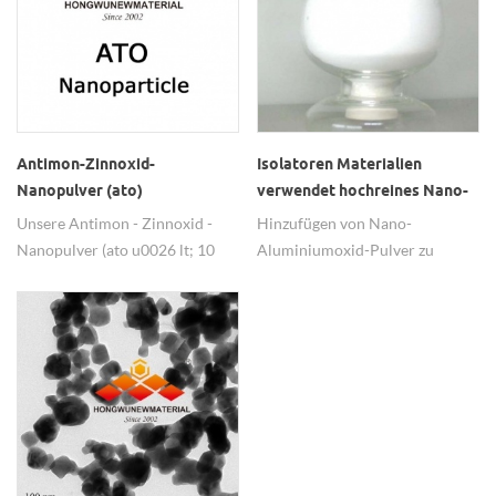
Antimon-Zinnoxid-
Isolatoren Materialien
Nanopulver (ato)
verwendet hochreines Nano-
Aluminiumoxid-Pulver
Unsere Antimon - Zinnoxid -
Hinzufügen von Nano-
Nanopulver (ato u0026 lt; 10
Aluminiumoxid-Pulver zu
nm) werden in großem Umfang
Isolatoren, ist die Dämmleistung
verwendetTransparente
besser.
antistatische Beschichtungen
basieren auf einer hohen
Dispersion.