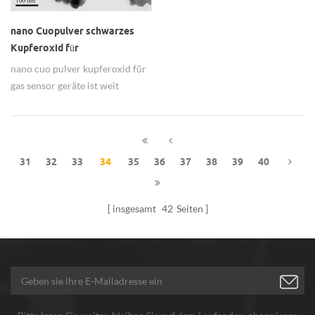
nano Cuopulver schwarzes
Kupferoxid für
Gassensorgeräte
nano cuo pulver kupferoxid für
gas sensor geräte ist weit
verbreitet in Testumgebung
Qualität.
31
32
33
34
35
36
37
38
39
40
insgesamt
42
Seiten