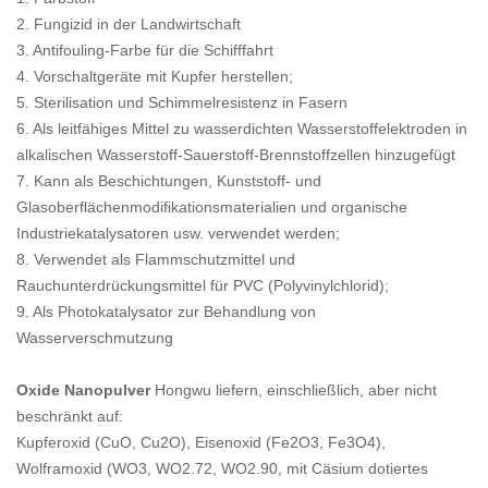
2. Fungizid in der Landwirtschaft
3. Antifouling-Farbe für die Schifffahrt
4. Vorschaltgeräte mit Kupfer herstellen;
5. Sterilisation und Schimmelresistenz in Fasern
6. Als leitfähiges Mittel zu wasserdichten Wasserstoffelektroden in
alkalischen Wasserstoff-Sauerstoff-Brennstoffzellen hinzugefügt
7. Kann als Beschichtungen, Kunststoff- und
Glasoberflächenmodifikationsmaterialien und organische
Industriekatalysatoren usw. verwendet werden;
8. Verwendet als Flammschutzmittel und
Rauchunterdrückungsmittel für PVC (Polyvinylchlorid);
9. Als Photokatalysator zur Behandlung von
Wasserverschmutzung
Oxide Nanopulver
Hongwu liefern, einschließlich, aber nicht
beschränkt auf:
Kupferoxid (CuO, Cu2O), Eisenoxid (Fe2O3, Fe3O4),
Wolframoxid (WO3, WO2.72, WO2.90, mit Cäsium dotiertes