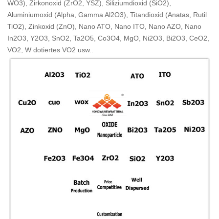
WO3), Zirkonoxid (ZrO2, YSZ), Siliziumdioxid (SiO2),
Aluminiumoxid (Alpha, Gamma Al2O3), Titandioxid (Anatas, Rutil
TiO2), Zinkoxid (ZnO), Nano ATO, Nano ITO, Nano AZO, Nano
In2O3, Y2O3, SnO2, Ta2O5, Co3O4, MgO,
Ni2O3, Bi2O3, CeO2,
VO2, W dotiertes VO2 usw..