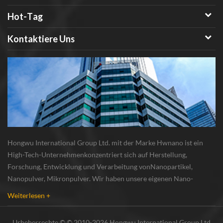
Hot-Tag
Kontaktiere Uns
Hongwu International Group Ltd. mit der Marke Hwnano ist ein
High-Tech-Unternehmenkonzentriert sich auf Herstellung,
Forschung, Entwicklung und Verarbeitung vonNanopartikel,
Nanopulver, Mikronpulver. Wir haben unsere eigenen Nano-
Pulverproduktionsbasis und r & d zentrum in xuzhou, jiangsu, vor
Weiterlesen +
allem lieferung Silber-Nanopartikel , Kupfer-Nanopa...
Urheberrechte © © 2010-2026 Hongwu International Group Ltd