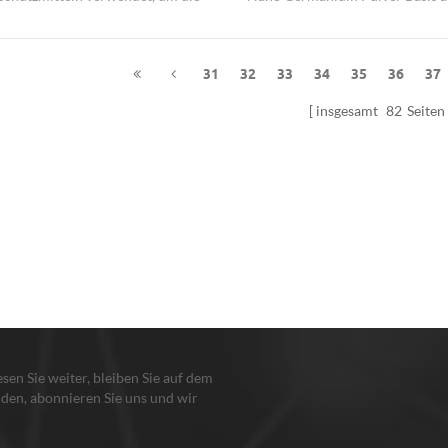
r schädlichen Einflüssen zu
99,999%.
n UV-Strahlen, wenn sie
icht ausgesetzt sind.
31
32
33
34
35
36
37
insgesamt
82
Seiten
lesen Sie weiter, bleiben Sie auf dem
den, abonnieren Sie uns und wir
en Sie, damit Sie uns sagen, was Sie
n.