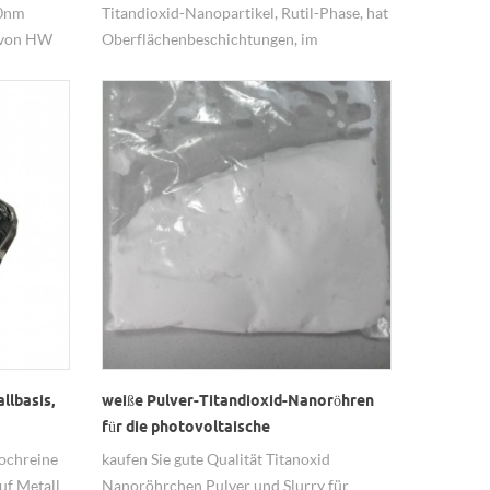
50nm
Titandioxid-Nanopartikel, Rutil-Phase, hat
 von HW
Oberflächenbeschichtungen, im
Allgemeinen ist Aluminiumoxid /
Siliciumdioxid-Beschichtung.
lbasis,
weiße Pulver-Titandioxid-Nanoröhren
für die photovoltaische
Solarzellenanodisierung
hochreine
kaufen Sie gute Qualität Titanoxid
uf Metall
Nanoröhrchen Pulver und Slurry für