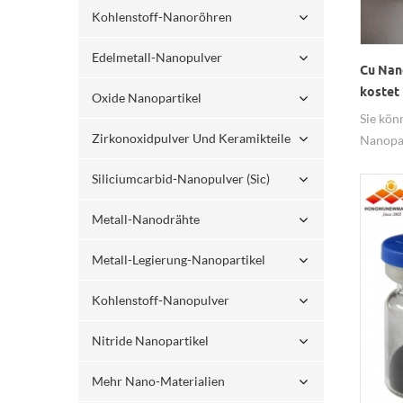
Kohlenstoff-Nanoröhren
Edelmetall-Nanopulver
Cu Nan
kostet
Oxide Nanopartikel
Sie kön
Zirkonoxidpulver Und Keramikteile
Nanopar
HW Nano
Siliciumcarbid-Nanopulver (sic)
Metall-Nanodrähte
Metall-Legierung-Nanopartikel
Kohlenstoff-Nanopulver
Nitride Nanopartikel
Mehr Nano-Materialien