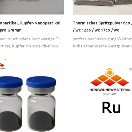
opartikel, Kupfer-Nanopartikel
Thermisches Spritzpulver 6co 
 pro Gramm
/ wc 12co / wc 17co / wc
nen verschiedene hochwertige Cu-
professiona Versorgung Wolfra
tikel, Kupfer-Nanopartikel von
Kobalt thermische Spritzpulver 
 Lieferanten kaufen.
wc, 12co / wc, 10co / wc, 17co / 