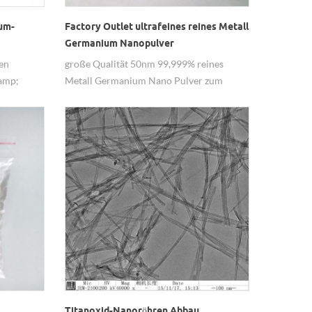
um-
Factory Outlet ultrafeines reines Metall
Germanium Nanopulver
ven
große Qualität 50nm 99,999% reines
amp;
Metall Germanium Nano Pulver zum
nano.
Verkauf von Hwnano.
Titanoxid-Nanoröhren Abbau