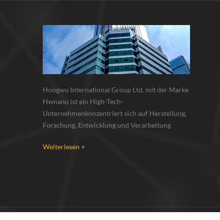
Hongwu International Group Ltd. mit der Marke
Hwnano ist ein High-Tech-
Unternehmenkonzentriert sich auf Herstellung,
Forschung, Entwicklung und Verarbeitung
vonNanopartikel, Nanopulver, Mikronpulver.
Weiterlesen +
Wir haben unsere eigenen Nano-
Pulverproduktionsbasis und r & d zentrum in
xuzhou, jiangsu, vor allem lieferung Silber-
Nanopartikel , Kupfer-Nanopa...