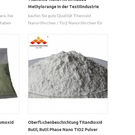
Methylorange in der Textilindustrie
are, hw
kaufen Sie gute Qualität Titanoxid
 haben
Nanoröhrchen / Tio2 Nanoröhrchen für
ät ist
den Abbau Methylorange in der
Textilindustrie
iumoxid
Oberflächenbeschichtung Titandioxid
Rutil, Rutil Phase Nano TiO2 Pulver