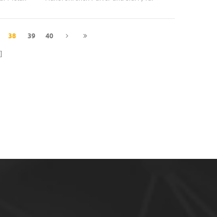
Anodisierung, finden Sie Hongwu Nano
aushongwu internationale Gruppe Ltd.
38
39
40