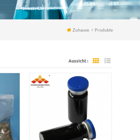
Zuhause
Produkte
Aussicht :
Grid View
List View