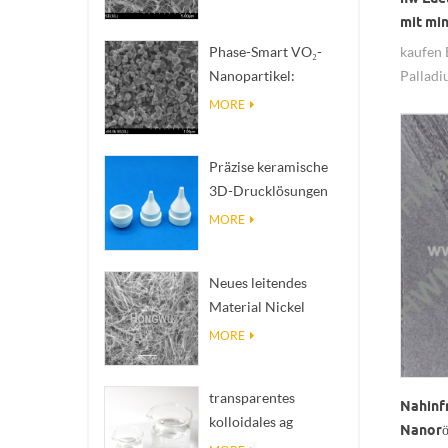
zur Wärmeableitung
mit min
mit hoher
kaufen 
Phase-Smart VO₂-
Wärmeleitfähigkeit
Pallad
Nanopartikel:
sind pr
Intelligente
MORE
thermische Reaktion,
nach Maß entwickelt
Präzise keramische
3D-Drucklösungen
verwandeln
MORE
unmögliche
Strukturen in Realität
Neues leitendes
Material Nickel
Nanodres Ninws
MORE
transparentes
Nahinf
kolloidales ag
Nanorö
antibakterielles