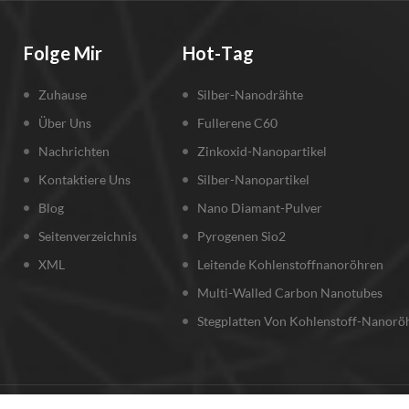
Folge Mir
Hot-Tag
Zuhause
Silber-Nanodrähte
Über Uns
Fullerene C60
Nachrichten
Zinkoxid-Nanopartikel
Kontaktiere Uns
Silber-Nanopartikel
Blog
Nano Diamant-Pulver
Seitenverzeichnis
Pyrogenen Sio2
XML
Leitende Kohlenstoffnanoröhren
Multi-Walled Carbon Nanotubes
Stegplatten Von Kohlenstoff-Nanorö