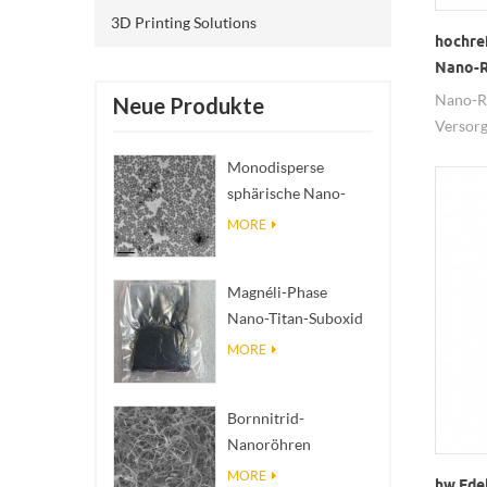
3D Printing Solutions
hochre
Nano-R
Nano-R
Neue Produkte
Versorg
99.99%
Monodisperse
Porzell
sphärische Nano-
SiO₂ wässrige
MORE
Dispersion/Kolloid
Magnéli-Phase
Nano-Titan-Suboxid
Ti₄O₇ Pulver
MORE
Bornnitrid-
Nanoröhren
(BNNTs): Füllstoffe
MORE
hw Ede