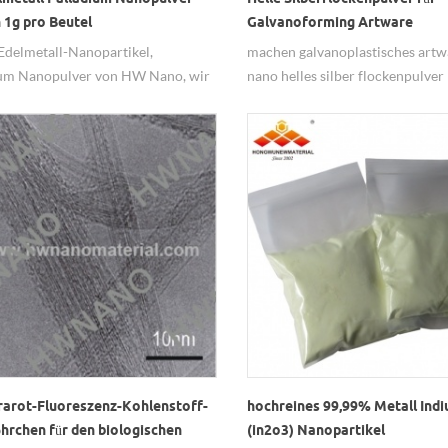
 1g pro Beutel
Galvanoforming Artware
Edelmetall-Nanopartikel,
machen galvanoplastisches artw
ium Nanopulver von HW Nano, wir
nano helles silber flockenpulver
ofessioneller Anbieter.
hohe kosten leistung, und kapazit
mehrere tonnen pro jahr.
rarot-Fluoreszenz-Kohlenstoff-
hochreines 99,99% Metall Ind
hrchen für den biologischen
(in2o3) Nanopartikel