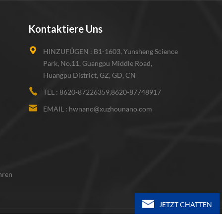
Kontaktiere Uns
HINZUFÜGEN :
B1-1603, Yunsheng Science
Park, No.11, Guangpu Middle Road,
Huangpu District, GZ, GD, CN
TEL :
8620-87226359,8620-87748917
EMAIL :
hwnano@xuzhounano.com
hren
JETZT CHATTEN