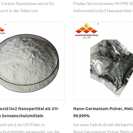
eis
f Carbon Nanotubes swcnt für
Finden Sie hochreines 99.99% 
arot in der Nähe von
Indiumoxid in2o3 Nanopartikel
zierenden optischen Sensoren mit
Nano mit garantierter Qualität.
ispersion und hoher Qualität von
International Group Ltd.
oxid tio2 Nanopartikel als UV-
Nano-Germanium-Pulver, Metal
in Sonnenschutzmitteln
99,999%
det
oxid wird als UV-Filter in
hw nano Fabrik direkt Verkauf 
chutzmitteln verwendet, um die
Nano Germanium Pulver Basis a