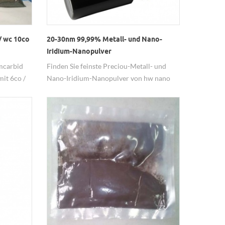
/ wc 10co
20-30nm 99,99% Metall- und Nano-
Iridium-Nanopulver
mcarbid
Finden Sie feinste Preciou-Metall- und
mit 6co /
Nano-Iridium-Nanopulver von hw nano
wc.
supplier.