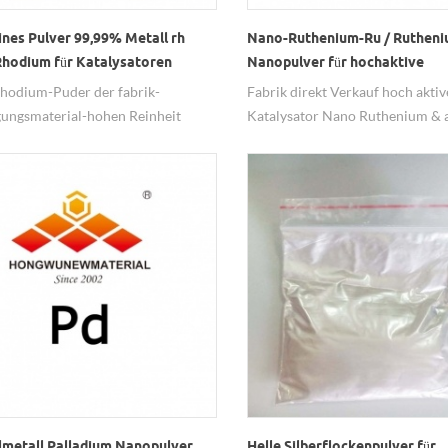
ines Pulver 99,99% Metall rh
Nano-Ruthenium-Ru / Rutheni
hodium für Katalysatoren
Nanopulver für hochaktive
Katalysatoren
hodium-Puder der fabrik-
Fabrik direkt Verkauf hoch akti
ungsmaterial-hohen Reinheit
Katalysator Nano Ruthenium & 
 für Katalysator von HW Nano im
Ruthenium-Nanopulver von hw 
an.
lmetall Palladium Nanopulver
Helle Silberflockenpulver für