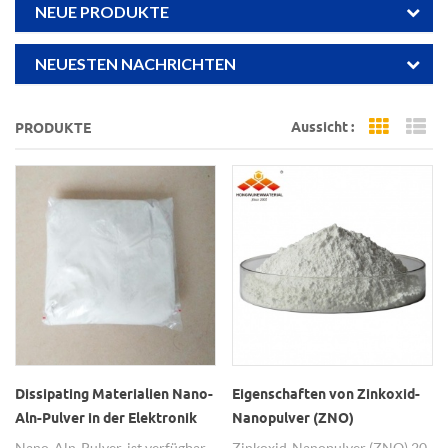
NEUE PRODUKTE
NEUESTEN NACHRICHTEN
Aussicht :
PRODUKTE
Grid Vi
Li
Dissipating Materialien Nano-
Eigenschaften von Zinkoxid-
Aln-Pulver in der Elektronik
Nanopulver (ZNO)
verwendet
Nano-Aln-Pulver, ist verfügbar,
Zinkoxid-Nanopulver (ZNO) 20-