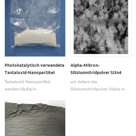
Reaktion zur Einführung der
Polymerchemie kann für die
Synthese von verwendet
werdenFullerene und Design
abgeleitete Polymere.
Photokatalytisch verwendete
Alpha-Mikron-
Tantaloxid-Nanopartikel
Siliziumnitridpulver Si3n4
Tantaloxid-Nanopartikel
wir liefern das
werden häufig in
Siliziumnitridpulver Alpha in
photokatalytischen Verfahren
der Mikrongröße 99,9%
verwendet.
-99,99%.