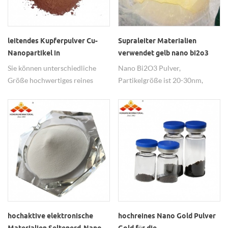
leitendes Kupferpulver Cu-
Supraleiter Materialien
Nanopartikel in
verwendet gelb nano bi2o3
unterschiedlicher Größe
Pulver
Sie können unterschiedliche
Nano Bi2O3 Pulver,
Größe hochwertiges reines
Partikelgröße ist 20-30nm,
Kupferpulver von HW Nano
99,5% Reinheit, gelbes Pulver,
kaufen.
weit verbreitet als Supraleiter
Materialien.
hochaktive elektronische
hochreines Nano Gold Pulver