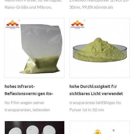
Nano-Größe und Mikron,
30nm, 99,8% könnte als
sechseckig, weit verbreitet in
keramische Anwendung so
ableitenden Materialien.
weiter verwendet werden.
hohes Infrarot-
hohe Durchlässigkeit für
Reflexionsvermögen ito-
sichtbares Licht verwendet
Nanopulver für
transparentes leitfähiges Ito-
ito-Film wegen seiner
transparentes leitfähiges ito
Flachbildschirme
Pulver
transparenten, leitenden
Pulver ist in 50 nm
hervorragenden Leistung und
Partikelgröße, 99,99% Reinheit,
weit verbreitet.
hat eine hohe Durchlässigkeit
für sichtbares Licht.