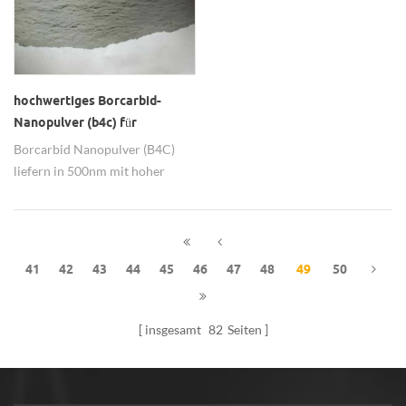
hochwertiges Borcarbid-
Nanopulver (b4c) für
keramisches Material
Borcarbid Nanopulver (B4C)
liefern in 500nm mit hoher
Qualität, für weitere
Informationen kontaktieren Sie
uns bitte.
41
42
43
44
45
46
47
48
49
50
insgesamt
82
Seiten