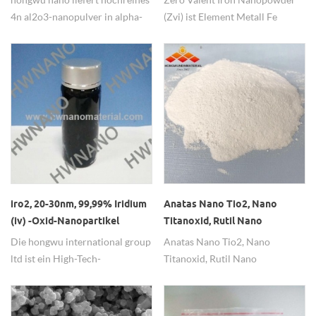
alpha al2o3-Nanopartikeln
4n al2o3-nanopulver in alpha-
(Zvi) ist Element Metall Fe
und gamma-phase, sowohl
Nanopulver. hw haben 20nm,
pulver- als auch
40nm, 70nm, 100nm im
dispersionsformen sind
Angebot
verfügbar.
iro2, 20-30nm, 99,99% Iridium
Anatas Nano Tio2, Nano
(iv) -Oxid-Nanopartikel
Titanoxid, Rutil Nano
Titandioxid
Die hongwu international group
Anatas Nano Tio2, Nano
ltd ist ein High-Tech-
Titanoxid, Rutil Nano
Unternehmen mit Fokus auf
Titandioxid Nano-Titanoxid
Forschung und Entwicklung von
,auch bekannt als
Nanomaterialien. Wir arbeiten
Titanweißpulver ist eine Art