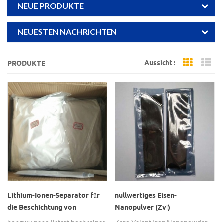
NEUE PRODUKTE
NEUESTEN NACHRICHTEN
Aussicht :
PRODUKTE
Grid Vi
Li
Lithium-Ionen-Separator für
nullwertiges Eisen-
die Beschichtung von
Nanopulver (Zvi)
Aluminiumoxid-Nanopulver
hongwu nano liefert hochreines
Zero Valent Iron Nanopowder