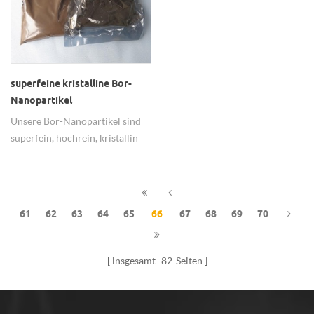
superfeine kristalline Bor-
Nanopartikel
Unsere Bor-Nanopartikel sind
superfein, hochrein, kristallin
und amorph, zwei Arten.
61
62
63
64
65
66
67
68
69
70
insgesamt
82
Seiten