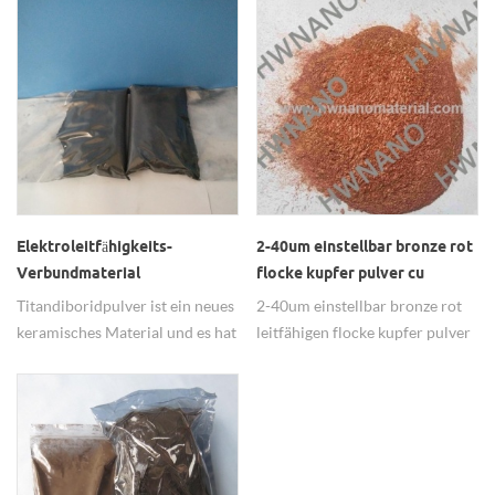
antibakteriell.
Elektroleitfähigkeits-
2-40um einstellbar bronze rot
Verbundmaterial
flocke kupfer pulver cu
Titandiborid-Pulver
Titandiboridpulver ist ein neues
2-40um einstellbar bronze rot
keramisches Material und es hat
leitfähigen flocke kupfer pulver
ausgezeichnete physikalische
cu wird zu wettbewerbsfähigen
und chemische Leistung.
preis zur verfügung gestellt.