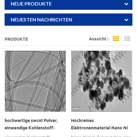
NEUE PRODUKTE
NEUESTEN NACHRICHTEN
Aussicht :
PRODUKTE
Grid Vi
Li
hochwertige swcnt Pulver,
Hochreines
einwandige Kohlenstoff-
Elektronenmaterial Nano Ni
Nanoröhrchen für
Nickelpulver
einwandige Kohlenstoff-
Nano-Nickel-Pulver haben eine