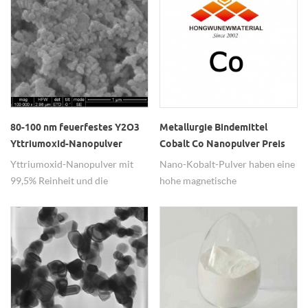
Temperaturintensität und hoher
Temperaturhärte.
80-100 nm feuerfestes Y2O3
Metallurgie Bindemittel
Yttriumoxid-Nanopulver
Cobalt Co Nanopulver Preis
Yttriumoxid-Nanopulver mit
Nano-Kobalt-Pulver haben eine
99,5% Reinheit und die
hohe magnetische
Charakteristik der weißen
Aufzeichnungsdichte, hohe
Farbe und des hohen
Koerzitivfeldstärke, hohes
Schmelzpunktes welche als das
Signal-Rausch-Verhältnis und
keramische Material und die
Oxidationsbeständigkeit
feuerfesten Materialien
verwenden.