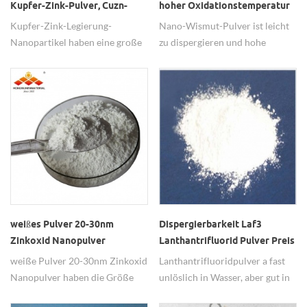
Kupfer-Zink-Pulver, Cuzn-
hoher Oxidationstemperatur
Legierung Nanopartikel Preis
Kupfer-Zink-Legierung-
Nano-Wismut-Pulver ist leicht
Nanopartikel haben eine große
zu dispergieren und hohe
Oberfläche, in Schmieradditiven
Oxidationstemperatur.Es hat
und Katalysator weit verbreitet.
auch gute Sinterkontraktilität
und vor allem in der
Metallurgie-Industrie,
Schmieröl-Additiv und
magnetische Materialien
verwendet.
weißes Pulver 20-30nm
Dispergierbarkeit Laf3
Zinkoxid Nanopulver
Lanthantrifluorid Pulver Preis
weiße Pulver 20-30nm Zinkoxid
Lanthantrifluoridpulver a fast
Nanopulver haben die Größe
unlöslich in Wasser, aber gut in
von 20-30nm Verwendung als
Alkohol dispergierbar.