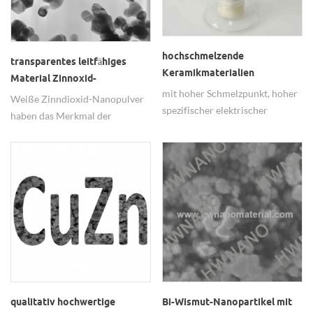
hochschmelzende
transparentes leitfähiges
Keramikmaterialien
Material Zinnoxid-
Zirkonoxid-Nanopulver
mit hoher Schmelzpunkt, hoher
Nanopulver
Weiße Zinndioxid-Nanopulver
spezifischer elektrischer
haben das Merkmal der
Widerstand, hoher
ausgezeichneten
Brechungsindex und niedrig
Leitfähigkeitsleistung für die
Wärmeausdehnungskoeffizienten
Herstellung der elektrischen
Merkmal, Zirkonoxid
Kontaktmaterialien.
Nanopulver geworden ein
wichtiges keramisches Material
und ein keramisches
Isoliermaterial.
qualitativ hochwertige
Bi-Wismut-Nanopartikel mit