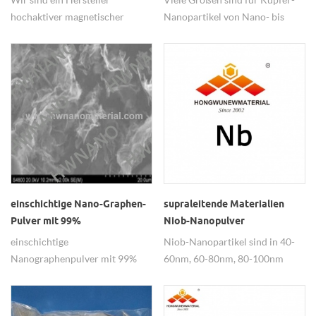
hochaktiver magnetischer
Nanopartikel von Nano- bis
Cobalt-Nanopartikel.
Mikroqualität verfügbar.
einschichtige Nano-Graphen-
supraleitende Materialien
Pulver mit 99%
Niob-Nanopulver
einschichtige
Niob-Nanopartikel sind in 40-
Nanographenpulver mit 99%
60nm, 60-80nm, 80-100nm
Reinheit gelten für die
erhältlich und werden häufig in
Batterieelektrodenmaterialien.
supraleitenden Materialien
verwendet.