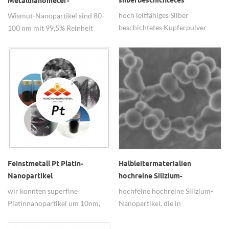
silberbeschichtetes
Metallnanometer-
Kupferpulver
Schmieradditive
hoch leitfähiges Silber
Wismut-Nanopartikel sind 80-
beschichtetes Kupferpulver
100 nm mit 99,5% Reinheit
weit verbreitet in leitfähigen
Klebstoffen, Leitsilber Paste,
leitfähige Tinte, etc.
Halbleitermaterialien
Feinstmetall Pt Platin-
hochreine Silizium-
Nanopartikel
Nanopartikel
hochfeine hochreine Silizium-
wir konnten superfine
Nanopartikel, die in
Platinnanopartikel um 10nm,
Halbleitermaterialien, Lithium-
hohe Reinheit 99,95% machen.
Ionen-Materialien, Solarzellen,