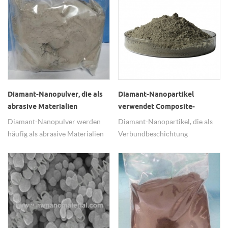
Diamant-Nanopulver, die als
Diamant-Nanopartikel
abrasive Materialien
verwendet Composite-
verwendet werden
Beschichtung
Diamant-Nanopulver werden
Diamant-Nanopartikel, die als
häufig als abrasive Materialien
Verbundbeschichtung
verwendet.
verwendet werden.