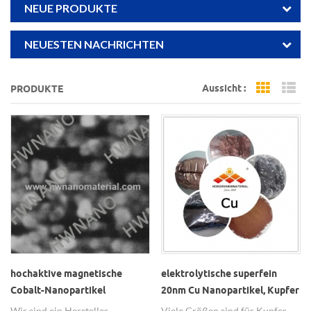
NEUE PRODUKTE
NEUESTEN NACHRICHTEN
Aussicht :
PRODUKTE
Grid Vi
Li
hochaktive magnetische
elektrolytische superfein
Cobalt-Nanopartikel
20nm Cu Nanopartikel, Kupfer
Nanopulver in der Chemikalie
Wir sind ein Hersteller
Viele Größen sind für Kupfer-