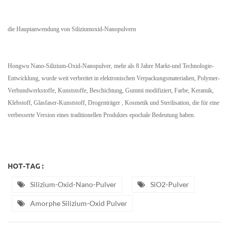
die Hauptanwendung von Siliziumoxid-Nanopulvern
Hongwu Nano-Silizium-Oxid-Nanopulver, mehr als 8 Jahre Markt-und Technologie-
Entwicklung, wurde weit verbreitet in elektronischen Verpackungsmaterialien, Polymer-
Verbundwerkstoffe, Kunststoffe, Beschichtung, Gummi modifiziert, Farbe, Keramik,
Klebstoff, Glasfaser-Kunststoff, Drogenträger , Kosmetik und Sterilisation, die für eine
verbesserte Version eines traditionellen Produktes epochale Bedeutung haben.
HOT-TAG :
Silizium-Oxid-Nano-Pulver
SiO2-Pulver
Amorphe Silizium-Oxid Pulver