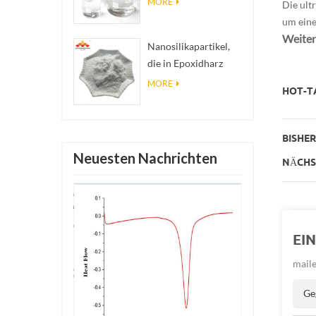
MORE
Die ult
Nanosilberkolloid
um eine
Weitere
Nanosilikapartikel,
die in Epoxidharz
verwendet werden,
MORE
HOT-TA
superhydrophobe
Beschichtung aus
Nanosilikapulver
BISHERI
Neuesten Nachrichten
NÄCHST
EI
maile
Ge