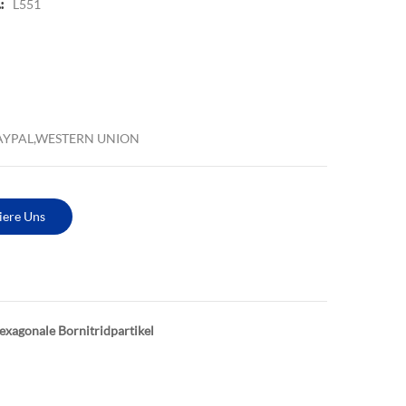
L551
:
PAYPAL,WESTERN UNION
iere Uns
exagonale Bornitridpartikel