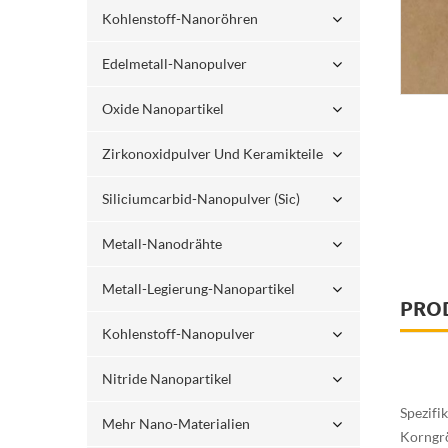
Kohlenstoff-Nanoröhren
Edelmetall-Nanopulver
Oxide Nanopartikel
Zirkonoxidpulver Und Keramikteile
Siliciumcarbid-Nanopulver (sic)
Metall-Nanodrähte
Metall-Legierung-Nanopartikel
PRO
Kohlenstoff-Nanopulver
Nitride Nanopartikel
Spezifi
Mehr Nano-Materialien
Korngrö