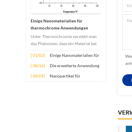
Einige Nanomaterialien für
thermochrome Anwendungen
Unter Thermochromie versteht man
das Phänomen, dass ein Material bei
Temperaturänderungen seine Farbe
[ 01/02]
Einige Nanomaterialien für
Wen
ändert. Diese Veränderung wird
thermochrome
ant
normalerweise durch Veränderungen
[ 08/16]
Die erweiterte Anwendung
Anwendungen
in der elektronischen oder
mehrerer Nanomaterialien
[ 08/09]
Nanopartikel für
molekularen Struktur des Materials
in Beton
Verschleißschutz-
verursacht. Sein Anwe...
Schmierstoffadditive
VER