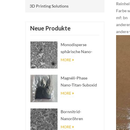
Reinhei
3D Printing Solutions
Farbe 
mf: bn
anderer
Neue Produkte
andere 
Monodisperse
sphärische Nano-
SiO₂ wässrige
MORE
Dispersion/Kolloid
Magnéli-Phase
Nano-Titan-Suboxid
Ti₄O₇ Pulver
MORE
Bornnitrid-
Nanoröhren
(BNNTs): Füllstoffe
MORE