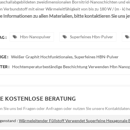
raschallabgebildeten zweidimensionalen Bornitrid-Nanoschichten und e
n Verbundstoff mit einer Wärmeleitfähigkeit von bis zu 180 W / (m · k) he
 Informationen zu allen Materialien, bitte kontaktieren Sie uns jet
Hbn-Nanopulver
Superfeines Hbn-Pulver
G :
Weißer Graphit Hochfunktionales, Superfeines HBN-Pulver
GE :
Hochtemperaturbeständige Beschichtung Verwenden Hbn Nano
ER :
NE KOSTENLOSE BERATUNG
n Sie uns bei Fragen oder Anfragen oder nutzen Sie unsere Kontaktdaten
genstand :
Wärmeleitender Füllstoff Verwendet Superfeine Hexagonale B