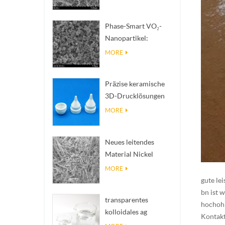
zur Wärmeableitung
mit hoher
Phase-Smart VO₂-
Wärmeleitfähigkeit
Nanopartikel:
Intelligente
MORE
thermische Reaktion,
nach Maß entwickelt
Präzise keramische
3D-Drucklösungen
verwandeln
MORE
unmögliche
Strukturen in Realität
Neues leitendes
Material Nickel
Nanodres Ninws
MORE
gute le
bn ist 
transparentes
hochohm
kolloidales ag
Kontak
antibakterielles