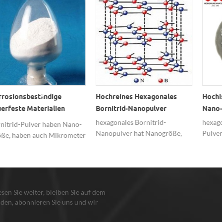
sionsbeständige
Hochreines Hexagonales
Hochiso
feste Materialien
Bornitrid-Nanopulver
Nano-Bo
n-Bornitrid-Pulver
hexagonales Bornitrid-
hexagona
trid-Pulver haben Nano-
Nanopulver hat Nanogröße,
Pulver h
, haben auch Mikrometer
Submikrongröße,
Isolierun
, 99,8% Reinheit,
Mikrometergröße, die in
Korrosio
sionsschutz, weit
keramischen Materialien weit
Hochtemp
itet in feuerfesten
verbreitet ist.
nbsp;
ialien verwendet.
lesen Sie weiter, bleiben Sie auf dem
den, abonnieren Sie uns und wir
en Sie, damit Sie uns sagen, was Sie
n.