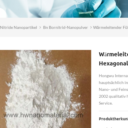
Nitride Nanopartikel
Bn Bornitrid-Nanopulver
Wärmeleitender Fül
Wärmeleit
Hexagonale
Hongwu Internati
hauptsächlich i
Nano- und Feins
2002 qualitativ
Service.
Produktherkunf