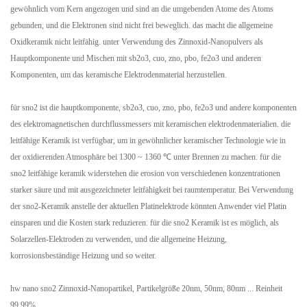
gewöhnlich vom Kern angezogen und sind an die umgebenden Atome des Atoms
gebunden, und die Elektronen sind nicht frei beweglich. das macht die allgemeine
Oxidkeramik nicht leitfähig. unter Verwendung des Zinnoxid-Nanopulvers als
Hauptkomponente und Mischen mit sb2o3, cuo, zno, pbo, fe2o3 und anderen
Komponenten, um das keramische Elektrodenmaterial herzustellen.
für sno2 ist die hauptkomponente, sb2o3, cuo, zno, pbo, fe2o3 und andere komponenten
des elektromagnetischen durchflussmessers mit keramischen elektrodenmaterialien. die
leitfähige Keramik ist verfügbar, um in gewöhnlicher keramischer Technologie wie in
der oxidierenden Atmosphäre bei 1300 ~ 1360 ℃ unter Brennen zu machen. für die
sno2 leitfähige keramik widerstehen die erosion von verschiedenen konzentrationen
starker säure und mit ausgezeichneter leitfähigkeit bei raumtemperatur. Bei Verwendung
der sno2-Keramik anstelle der aktuellen Platinelektrode könnten Anwender viel Platin
einsparen und die Kosten stark reduzieren. für die sno2 Keramik ist es möglich, als
Solarzellen-Elektroden zu verwenden, und die allgemeine Heizung,
korrosionsbeständige Heizung und so weiter.
hw nano sno2 Zinnoxid-Nanopartikel, Partikelgröße 20nm, 50nm, 80nm ... Reinheit
99,99%