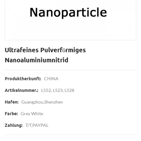
Ultrafeines Pulverförmiges
Nanoaluminiumnitrid
CHINA
Produktherkunft:
L552, L523, L528
Artikelnummer.:
Guangzhou,Shenzhen
Hafen:
Grey White
Farbe:
T/T,PAYPAL
Zahlung: