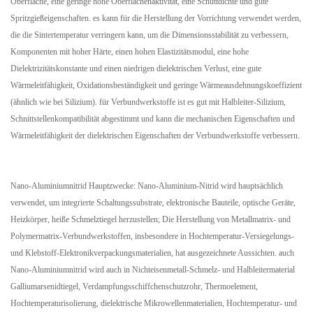
Oberfläche, eine geringe hohe Oberflächenaktivität, eine Schüttdichte und gute
Spritzgießeigenschaften. es kann für die Herstellung der Vorrichtung verwendet werden,
die die Sintertemperatur verringern kann, um die Dimensionsstabilität zu verbessern,
Komponenten mit hoher Härte, einen hohen Elastizitätsmodul, eine hohe
Dielektrizitätskonstante und einen niedrigen dielektrischen Verlust, eine gute
Wärmeleitfähigkeit, Oxidationsbeständigkeit und geringe Wärmeausdehnungskoeffizient
(ähnlich wie bei Silizium). für Verbundwerkstoffe ist es gut mit Halbleiter-Silizium,
Schnittstellenkompatibilität abgestimmt und kann die mechanischen Eigenschaften und
Wärmeleitfähigkeit der dielektrischen Eigenschaften der Verbundwerkstoffe verbessern.
Nano-Aluminiumnitrid Hauptzwecke: Nano-Aluminium-Nitrid wird hauptsächlich
verwendet, um integrierte Schaltungssubstrate, elektronische Bauteile, optische Geräte,
Heizkörper, heiße Schmelztiegel herzustellen; Die Herstellung von Metallmatrix- und
Polymermatrix-Verbundwerkstoffen, insbesondere in Hochtemperatur-Versiegelungs-
und Klebstoff-Elektronikverpackungsmaterialien, hat ausgezeichnete Aussichten. auch
Nano-Aluminiumnitrid wird auch in Nichteisenmetall-Schmelz- und Halbleitermaterial
Galliumarsenidtiegel, Verdampfungsschiffchenschutzrohr, Thermoelement,
Hochtemperaturisolierung, dielektrische Mikrowellenmaterialien, Hochtemperatur- und