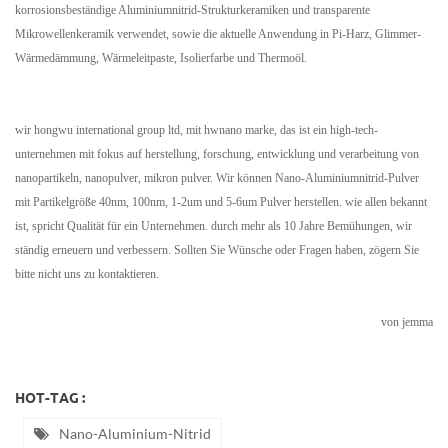
korrosionsbeständige Aluminiumnitrid-Strukturkeramiken und transparente
Mikrowellenkeramik verwendet, sowie die aktuelle Anwendung in Pi-Harz, Glimmer-
Wärmedämmung, Wärmeleitpaste, Isolierfarbe und Thermoöl.
wir hongwu international group ltd, mit hwnano marke, das ist ein high-tech-
unternehmen mit fokus auf herstellung, forschung, entwicklung und verarbeitung von
nanopartikeln, nanopulver, mikron pulver. Wir können Nano-Aluminiumnitrid-Pulver
mit Partikelgröße 40nm, 100nm, 1-2um und 5-6um Pulver herstellen. wie allen bekannt
ist, spricht Qualität für ein Unternehmen. durch mehr als 10 Jahre Bemühungen, wir
ständig erneuern und verbessern. Sollten Sie Wünsche oder Fragen haben, zögern Sie
bitte nicht uns zu kontaktieren.
von jemma
HOT-TAG :
Nano-Aluminium-Nitrid