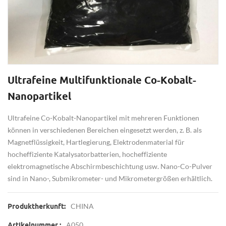
Ultrafeine Multifunktionale Co-Kobalt-
Nanopartikel
Ultrafeine Co-Kobalt-Nanopartikel mit mehreren Funktionen
können in verschiedenen Bereichen eingesetzt werden, z. B. als
Magnetflüssigkeit, Hartlegierung, Elektrodenmaterial für
hocheffiziente Katalysatorbatterien, hocheffiziente
elektromagnetische Abschirmbeschichtung usw. Nano-Co-Pulver
sind in Nano-, Submikrometer- und Mikrometergrößen erhältlich.
CHINA
Produktherkunft:
A050
Artikelnummer.: