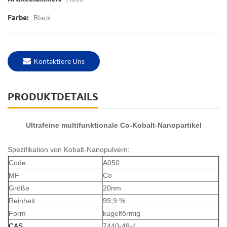
Black
Farbe:
Kontaktiere Uns
PRODUKTDETAILS
Ultrafeine multifunktionale Co-Kobalt-Nanopartikel
Spezifikation von Kobalt-Nanopulvern:
Code
A050
MF
Co
Größe
20nm
Reinheit
99,9 %
Form
kugelförmig
CAS
7440-48-4