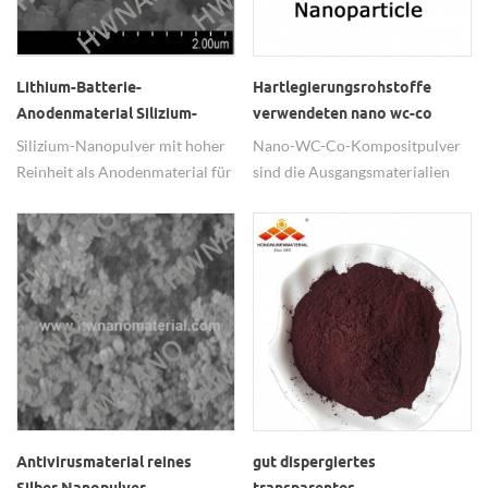
Lithium-Batterie-
Hartlegierungsrohstoffe
Anodenmaterial Silizium-
verwendeten nano wc-co
Partikel Si
Verbundpulver
Silizium-Nanopulver mit hoher
Nano-WC-Co-Kompositpulver
Reinheit als Anodenmaterial für
sind die Ausgangsmaterialien
Lithium-Batterien.
für Hartlegierungs- und
Verschleißschutzbeschichtungen.
Antivirusmaterial reines
gut dispergiertes