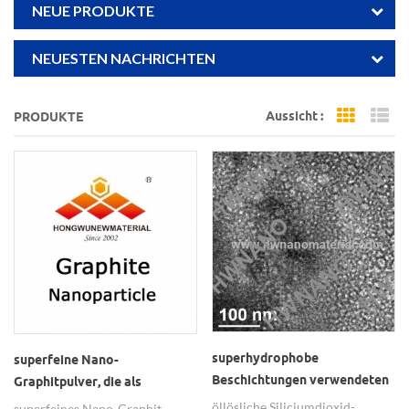
NEUE PRODUKTE
NEUESTEN NACHRICHTEN
Aussicht :
PRODUKTE
Grid Vi
Li
superhydrophobe
superfeine Nano-
Beschichtungen verwendeten
Graphitpulver, die als
öllösliche Siliciumdioxid-
leitfähige Beschichtungen
öllösliche Siliciumdioxid-
superfeines Nano-Graphit-