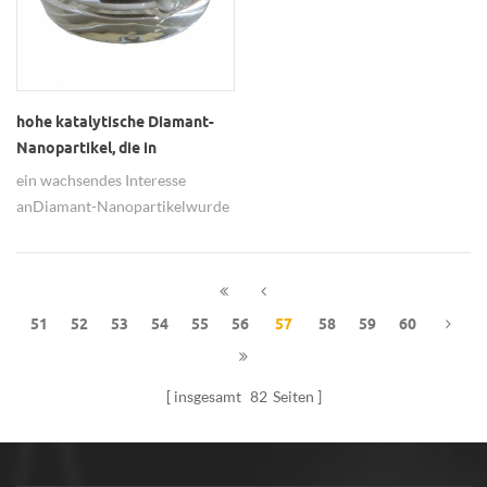
hohe katalytische Diamant-
Nanopartikel, die in
biochemischen Sensoren
ein wachsendes Interesse
verwendet werden
anDiamant-Nanopartikelwurde
in den letzten Jahren für
biochemische Sensoren
aufgrund seiner Eigenschaften
von hoher Oberfläche, hoher
51
52
53
54
55
56
57
58
59
60
Oberflächenenergie und hoher
katalytischer Effizienz gezeigt.
insgesamt
82
Seiten