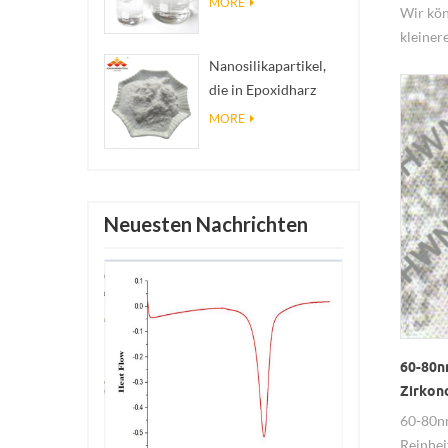
MORE
Durchm
Wir kön
Nanosilberkolloid
kleiner
hoher el
Nanosilikapartikel,
die in Epoxidharz
verwendet werden,
MORE
superhydrophobe
Beschichtung aus
Nanosilikapulver
Neuesten Nachrichten
60-80n
Zirkon
60-80n
Reinhei