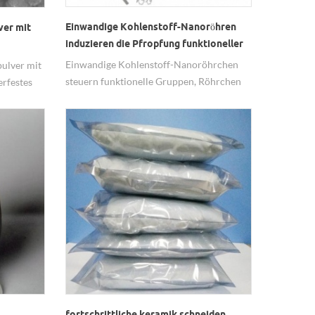
Einwandige Kohlenstoff-Nanoröhren
ver mit
induzieren die Pfropfung funktioneller
Gruppen
Einwandige Kohlenstoff-Nanoröhrchen
ulver mit
steuern funktionelle Gruppen, Röhrchen
erfestes
als Matrizen.
fortschrittliche keramik schneiden