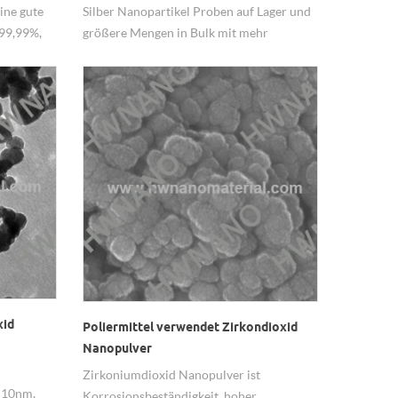
ine gute
Silber Nanopartikel Proben auf Lager und
SiC,
 99,99%,
größere Mengen in Bulk mit mehr
 Sic,
en
wettbewerbsfähigen Preisen.
ität Bei
mi und
itte unter
iumcarbid
 es ist
n auch das
d hat eine
it,
st sehr
gen.
mkarbid-
n und
ise in
xid
Poliermittel verwendet Zirkondioxid
 Im
Nanopulver
t
che
Zirkoniumdioxid Nanopulver ist
 10nm,
en bei
Korrosionsbeständigkeit, hoher