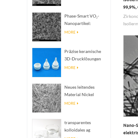
zur Wärmeableitung
99,9%,
mit hoher
Phase-Smart VO₂-
Zirkono
Wärmeleitfähigkeit
Nanopartikel:
Isolierm
Intelligente
MORE
thermische Reaktion,
nach Maß entwickelt
Präzise keramische
3D-Drucklösungen
verwandeln
MORE
unmögliche
Strukturen in Realität
Neues leitendes
Material Nickel
Nanodres Ninws
MORE
transparentes
Nano-S
kolloidales ag
elektri
antibakterielles