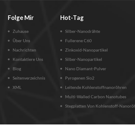
Folge Mir
Hot-Tag
Zuhause
Silber-Nanodrähte
Über Uns
Fullerene C60
Nachrichten
Zinkoxid-Nanopartikel
Kontaktiere Uns
Silber-Nanopartikel
Blog
Nano Diamant-Pulver
Seitenverzeichnis
Pyrogenen Sio2
XML
Leitende Kohlenstoffnanoröhren
Multi-Walled Carbon Nanotubes
Stegplatten Von Kohlenstoff-Nanorö