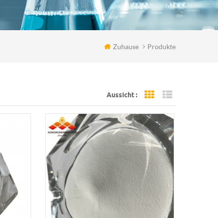
Zuhause
Produkte
Aussicht :
Grid View
List View