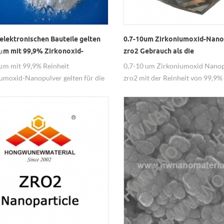
 elektronischen Bauteile gelten
0.7-10um Zirkoniumoxid-Nano
 μm mit 99,9% Zirkonoxid-
zro2 Gebrauch als die
lver
Zirkoniumdioxidkeramiken
 μm mit 99,9% Reinheit
0,7-10 um Zirkoniumoxid Nanop
umoxid-Nanopulver gelten für die
zro2 mit der Reinheit von 99,9% 
nischen Bauteile.
Zirkoniumdioxid-Keramik verw