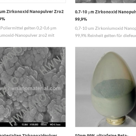
6 um Zirkonoxid Nanopulver Zro2
0.7-10 μm Zirkonoxid Nanopul
,9%
99,9%
 Poliermittel gelten 0,2-0,6 μm
0,7-10 um Zirkoniumoxid Nanop
iumoxid-Nanopulver zro2 mit
99,9% Reinheit gelten für diefeu
Material.
materialien Zirkonoxidpulver
50nm 99% ultrafeine Beta-