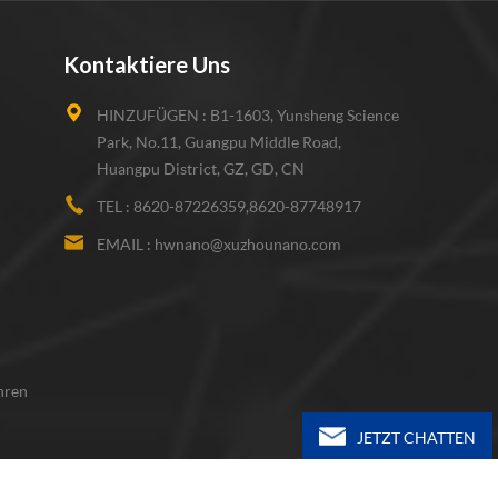
Kontaktiere Uns
HINZUFÜGEN :
B1-1603, Yunsheng Science
Park, No.11, Guangpu Middle Road,
Huangpu District, GZ, GD, CN
TEL :
8620-87226359,8620-87748917
EMAIL :
hwnano@xuzhounano.com
hren
JETZT CHATTEN