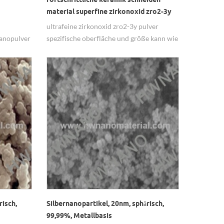
material superfine zirkonoxid zro2-3y
pulver
ultrafeine zirkonoxid zro2-3y pulver
Nanopulver
spezifische oberfläche und größe kann wie
rünen
pro kundenwunsch gesteuert werden.
phologie.
n dieser
mperatur
: 30,343
373k): 6,58
zient
nsfaktor:
blatt wie
nen 50nm,
festes
risch,
Silbernanopartikel, 20nm, sphärisch,
-21-2
99,99%, Metallbasis
g / cm3)