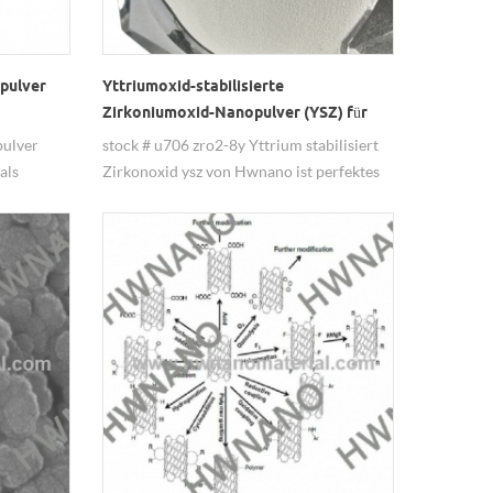
pulver
Yttriumoxid-stabilisierte
Zirkoniumoxid-Nanopulver (YSZ) für
Festoxidbrennstoffzellen (SOFC)
ulver
stock # u706 zro2-8y Yttrium stabilisiert
als
Zirkonoxid ysz von Hwnano ist perfektes
enden.
Material für Festoxid-Brennstoffzellen
Anodenmaterial.