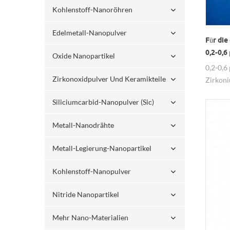
Kohlenstoff-Nanoröhren
Edelmetall-Nanopulver
Für die
0,2-0,6
Oxide Nanopartikel
Nanopu
0,2-0,6
Zirkonoxidpulver Und Keramikteile
Zirkoni
elektro
Siliciumcarbid-Nanopulver (sic)
Metall-Nanodrähte
Metall-Legierung-Nanopartikel
Kohlenstoff-Nanopulver
Nitride Nanopartikel
Mehr Nano-Materialien