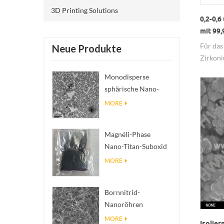
3D Printing Solutions
0,2-0,
mit 99
Für das
Neue Produkte
Zirkon
99,9%.
Monodisperse
sphärische Nano-
SiO₂ wässrige
MORE
Dispersion/Kolloid
Magnéli-Phase
Nano-Titan-Suboxid
Ti₄O₇ Pulver
MORE
Bornnitrid-
Nanoröhren
(BNNTs): Füllstoffe
MORE
Isolier